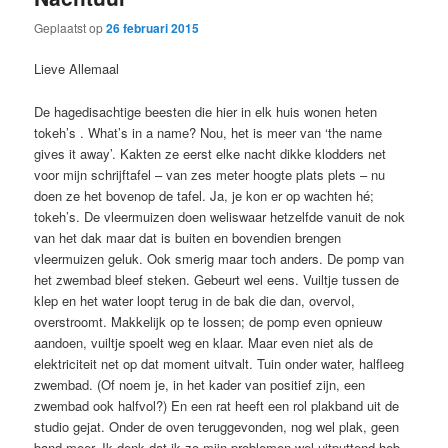
Geplaatst op
26 februari 2015
Lieve Allemaal
De hagedisachtige beesten die hier in elk huis wonen heten
tokeh’s . What’s in a name? Nou, het is meer van ‘the name
gives it away’. Kakten ze eerst elke nacht dikke klodders net
voor mijn schrijftafel – van zes meter hoogte plats plets – nu
doen ze het bovenop de tafel. Ja, je kon er op wachten hé;
tokeh’s. De vleermuizen doen weliswaar hetzelfde vanuit de nok
van het dak maar dat is buiten en bovendien brengen
vleermuizen geluk. Ook smerig maar toch anders. De pomp van
het zwembad bleef steken. Gebeurt wel eens. Vuiltje tussen de
klep en het water loopt terug in de bak die dan, overvol,
overstroomt. Makkelijk op te lossen; de pomp even opnieuw
aandoen, vuiltje spoelt weg en klaar. Maar even niet als de
elektriciteit net op dat moment uitvalt. Tuin onder water, halfleeg
zwembad. (Of noem je, in het kader van positief zijn, een
zwembad ook halfvol?) En een rat heeft een rol plakband uit de
studio gejat. Onder de oven teruggevonden, nog wel plak, geen
band meer. Ik denk dat ik zo mijn problemen wel uitputtend heb