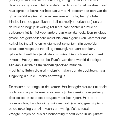
daar toch zorg over. Het is anders dan bij ons in het westen maar
haar oprechte betrokkenheid raakt me. Hindoeïsme is een van de
grote wereldreligies (al zullen mensen uit India, het grootste
Hindoe land, de gebruiken in Bali nauwelijks herkennen) en van
de rituelen begrijp ik weinig tot niets, wat achter die rituelen
verborgen ligt is niet veel anders dan waar dan ook. Een religieus
gevoel dat gekanaliseerd wordt via lokale gebruiken. Jammer dat
kerkelijke instelling en religie haast synoniem zijn geworden
terwijl een religieuze instelling natuurlijk niet aan een kerk
gebonden hoeft te zijn. Andersom misschien ook wel niet, denk
ik vaak. Het zijn niet de Ibu Putu’s van deze wereld die religie
aan een slechte naam hebben geholpen maar de
machtsinstituten die grof misbruik maken van de zoektocht naar
zingeving die in elk mens aanwezig is.
De politie staat nogal in de picture. Het beoogde nieuwe nationale
hoofd van de politie werd vlak voor zijn benoeming aangeklaagd
door de commissie die corruptie moet bestrijden. Hij stortte,
onder andere, honderdvijftig miljoen cash (dollars, geen rupiah)
op de rekening van zijn zoon van twintig. Zoiets roept
vraagtekentjes op dus die benoeming moest even in de ijskast.