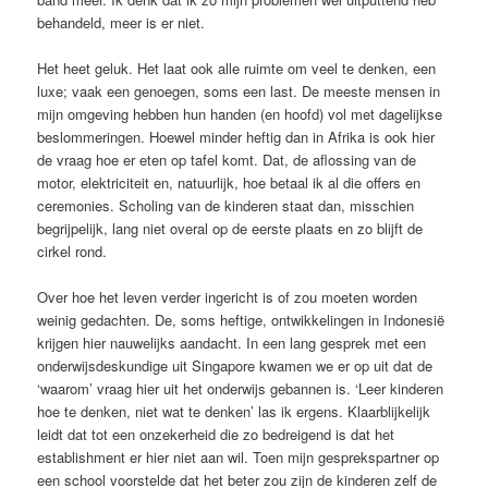
behandeld, meer is er niet.
Het heet geluk. Het laat ook alle ruimte om veel te denken, een
luxe; vaak een genoegen, soms een last. De meeste mensen in
mijn omgeving hebben hun handen (en hoofd) vol met dagelijkse
beslommeringen. Hoewel minder heftig dan in Afrika is ook hier
de vraag hoe er eten op tafel komt. Dat, de aflossing van de
motor, elektriciteit en, natuurlijk, hoe betaal ik al die offers en
ceremonies. Scholing van de kinderen staat dan, misschien
begrijpelijk, lang niet overal op de eerste plaats en zo blijft de
cirkel rond.
Over hoe het leven verder ingericht is of zou moeten worden
weinig gedachten. De, soms heftige, ontwikkelingen in Indonesië
krijgen hier nauwelijks aandacht. In een lang gesprek met een
onderwijsdeskundige uit Singapore kwamen we er op uit dat de
‘waarom’ vraag hier uit het onderwijs gebannen is. ‘Leer kinderen
hoe te denken, niet wat te denken’ las ik ergens. Klaarblijkelijk
leidt dat tot een onzekerheid die zo bedreigend is dat het
establishment er hier niet aan wil. Toen mijn gesprekspartner op
een school voorstelde dat het beter zou zijn de kinderen zelf de