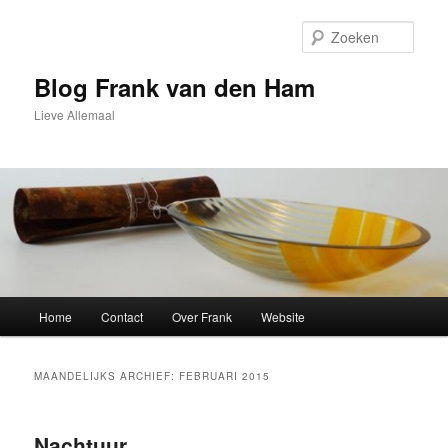
Spring
Spring
naar
naar
Zoek
de
de
primaire
secundaire
Blog Frank van den Ham
inhoud
inhoud
Lieve Allemaal
Hoofdmenu
Home
Contact
Over Frank
Website
MAANDELIJKS ARCHIEF:
FEBRUARI 2015
Nachtuur