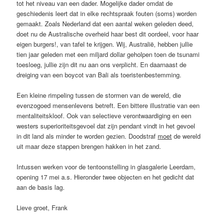
tot het niveau van een dader. Mogelijke dader omdat de
geschiedenis leert dat in elke rechtspraak fouten (soms) worden
gemaakt. Zoals Nederland dat een aantal weken geleden deed,
doet nu de Australische overheid haar best dit oordeel, voor haar
eigen burgers!, van tafel te krijgen. Wij, Australië, hebben jullie
tien jaar geleden met een miljard dollar geholpen toen de tsunami
toesloeg, jullie zijn dit nu aan ons verplicht. En daarnaast de
dreiging van een boycot van Bali als toeristenbestemming.
Een kleine rimpeling tussen de stormen van de wereld, die
evenzogoed mensenlevens betreft. Een bittere illustratie van een
mentaliteitskloof. Ook van selectieve verontwaardiging en een
westers superioriteitsgevoel dat zijn pendant vindt in het gevoel
in dit land als minder te worden gezien. Doodstraf
moet
de wereld
uit maar deze stappen brengen hakken in het zand.
Intussen werken voor de tentoonstelling in glasgalerie Leerdam,
opening 17 mei a.s. Hieronder twee objecten en het gedicht dat
aan de basis lag.
Lieve groet, Frank