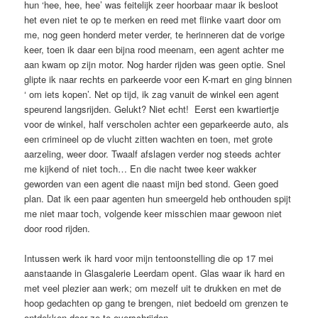
hun ‘hee, hee, hee’ was feitelijk zeer hoorbaar maar ik besloot
het even niet te op te merken en reed met flinke vaart door om
me, nog geen honderd meter verder, te herinneren dat de vorige
keer, toen ik daar een bijna rood meenam, een agent achter me
aan kwam op zijn motor. Nog harder rijden was geen optie. Snel
glipte ik naar rechts en parkeerde voor een K-mart en ging binnen
‘ om iets kopen’. Net op tijd, ik zag vanuit de winkel een agent
speurend langsrijden. Gelukt? Niet echt! Eerst een kwartiertje
voor de winkel, half verscholen achter een geparkeerde auto, als
een crimineel op de vlucht zitten wachten en toen, met grote
aarzeling, weer door. Twaalf afslagen verder nog steeds achter
me kijkend of niet toch… En die nacht twee keer wakker
geworden van een agent die naast mijn bed stond. Geen goed
plan. Dat ik een paar agenten hun smeergeld heb onthouden spijt
me niet maar toch, volgende keer misschien maar gewoon niet
door rood rijden.
Intussen werk ik hard voor mijn tentoonstelling die op 17 mei
aanstaande in Glasgalerie Leerdam opent. Glas waar ik hard en
met veel plezier aan werk; om mezelf uit te drukken en met de
hoop gedachten op gang te brengen, niet bedoeld om grenzen te
ontdekken door ze te overschrijden.