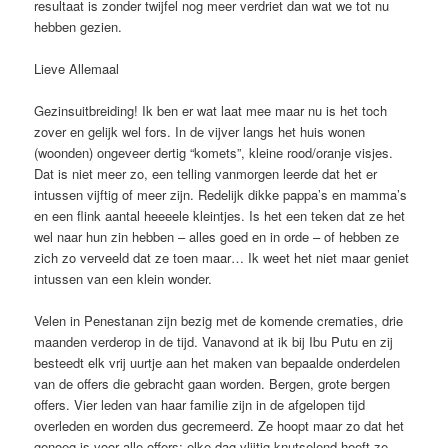
resultaat is zonder twijfel nog meer verdriet dan wat we tot nu
hebben gezien.
Lieve Allemaal
Gezinsuitbreiding! Ik ben er wat laat mee maar nu is het toch
zover en gelijk wel fors. In de vijver langs het huis wonen
(woonden) ongeveer dertig “komets”, kleine rood/oranje visjes.
Dat is niet meer zo, een telling vanmorgen leerde dat het er
intussen vijftig of meer zijn. Redelijk dikke pappa’s en mamma’s
en een flink aantal heeeele kleintjes. Is het een teken dat ze het
wel naar hun zin hebben – alles goed en in orde – of hebben ze
zich zo verveeld dat ze toen maar… Ik weet het niet maar geniet
intussen van een klein wonder.
Velen in Penestanan zijn bezig met de komende crematies, drie
maanden verderop in de tijd. Vanavond at ik bij Ibu Putu en zij
besteedt elk vrij uurtje aan het maken van bepaalde onderdelen
van de offers die gebracht gaan worden. Bergen, grote bergen
offers. Vier leden van haar familie zijn in de afgelopen tijd
overleden en worden dus gecremeerd. Ze hoopt maar zo dat het
genoeg is voor alle offers; elke dag vlijtig knutselend heeft ze