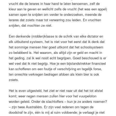
vrucht die de lerares in haar hand te laten benoemen, zelf de
kleur aan te geven en wellicht zelfs de vrucht (het was een appel)
samen open te snijden om verder te onderzoeken, meende de
lerares dat zoiets maar tot verwarring zou leiden. En vruchten
snijden, dat mochten ze niet.
Een denkende (midden)klasse is de schrik van elke dictator en
elk uitbuitend systeem, het is niet voor het eerst dat ik denk dat
het sommige mensen hier goed uitkomt dat het schoolsysteem
zo belabberd is. Het waarom, als altijd zijn er geld en macht in
het geding, zal ik wel nooit echt begrijpen. Goed beschouwd is er
wel veel dat ik niet begrijp. Hoe je een bijstandstrekker financieel
kan schofferen om een foutje of verschrijving en tegelijk forse,
ten onrechte verkregen bedragen afdoen als klein bier is ook
zoiets.
Het is even uitgesteld, het ziet er niet naar uit dat het tot afstel
komt; weer negen mensen zullen hier voor het vuurpeloton
worden geleid. Onder de slachtoffers – kun je ze anders noemen?
– zijn twee Australiërs. Er zijn veel redenen om tegen de
doodstraf te zijn, één is mij al ruim voldoende; je verlaagt je niet