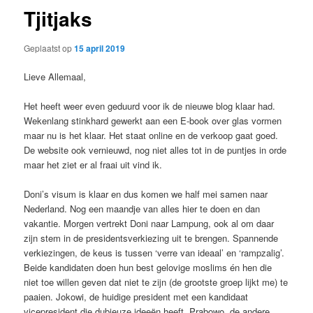
Tjitjaks
Geplaatst op
15 april 2019
Lieve Allemaal,
Het heeft weer even geduurd voor ik de nieuwe blog klaar had.
Wekenlang stinkhard gewerkt aan een E-book over glas vormen
maar nu is het klaar. Het staat online en de verkoop gaat goed.
De website ook vernieuwd, nog niet alles tot in de puntjes in orde
maar het ziet er al fraai uit vind ik.
Doni’s visum is klaar en dus komen we half mei samen naar
Nederland. Nog een maandje van alles hier te doen en dan
vakantie. Morgen vertrekt Doni naar Lampung, ook al om daar
zijn stem in de presidentsverkiezing uit te brengen. Spannende
verkiezingen, de keus is tussen ‘verre van ideaal’ en ‘rampzalig’.
Beide kandidaten doen hun best gelovige moslims én hen die
niet toe willen geven dat niet te zijn (de grootste groep lijkt me) te
paaien. Jokowi, de huidige president met een kandidaat
vicepresident die dubieuze ideeën heeft, Prabowo, de andere