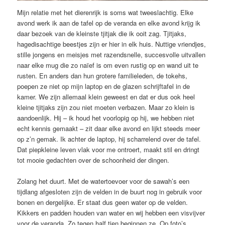
Mijn relatie met het dierenrijk is soms wat tweeslachtig. Elke
avond werk ik aan de tafel op de veranda en elke avond krijg ik
daar bezoek van de kleinste tjitjak die ik ooit zag. Tjitjaks,
hagedisachtige beestjes zijn er hier in elk huis. Nuttige vriendjes,
stille jongens en meisjes met razendsnelle, succesvolle uitvallen
naar elke mug die zo naïef is om even rustig op en wand uit te
rusten. En anders dan hun grotere familieleden, de tokehs,
poepen ze niet op mijn laptop en de glazen schrijftafel in de
kamer. We zijn allemaal klein geweest en dat er dus ook heel
kleine tjitjaks zijn zou niet moeten verbazen. Maar zo klein is
aandoenlijk. Hij – ik houd het voorlopig op hij, we hebben niet
echt kennis gemaakt – zit daar elke avond en lijkt steeds meer
op z’n gemak. Ik achter de laptop, hij scharrelend over de tafel.
Dat piepkleine leven vlak voor me ontroert, maakt stil en dringt
tot mooie gedachten over de schoonheid der dingen.
Zolang het duurt. Met de watertoevoer voor de sawah’s een
tijdlang afgesloten zijn de velden in de buurt nog in gebruik voor
bonen en dergelijke. Er staat dus geen water op de velden.
Kikkers en padden houden van water en wij hebben een visvijver
voor de veranda. Zo tegen half tien beginnen ze. Op foto’s