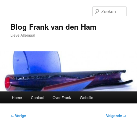
Spring
naar
Zoek
de
primaire
Blog Frank van den Ham
inhoud
Lieve Allemaal
Hoofdmenu
Home
Contact
Over Frank
Website
Bericht
←
Vorige
Volgende
→
navigatie