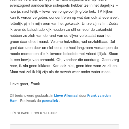
evenzogoed aandoenlijke schepsels hebben ze in het dagelijks –
nou ja, nachtelijk – leven een ongelooflijk grote bek. TV kijken
kan ik verder vergeten, concentreren op wat dan ook al evenzeer;
letterlijk pijn in mijn oren van het gekwaak. En ze zijn slim. Zodra
ik over de balustrade kijk houden ze stil en voor de zekerheid
hebben ze zich van de rand van de vijver verplaatst naar het
groen daar direct naast. Volume hetzelfde, wel onzichtbaar. Dat
gaat dan uren door en niet eens zo heel langzaam verdampen de
mooie momenten die ik tevoren beleefde met vriend tjitjak. Slaan
is een bewijs van onmacht. Oh, vandaar die aandrang. Geen zorg
hoor, ik sla geen kikkers. Kan ook niet, geen idee waar ze zitten.
Maar wat zal ik blij zijn als de sawah weer onder water staat.
Lieve groet, Frank
Dit bericht werd geplaatst in
Lieve Allemaal
door
Frank van den
Ham
. Bookmark de
permalink
.
EÉN GEDACHTE OVER “
TJITJAKS
”