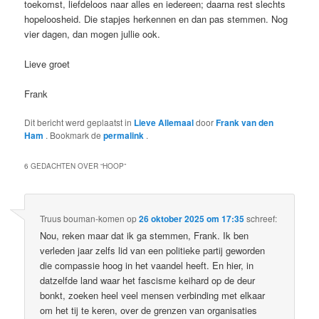
toekomst, liefdeloos naar alles en iedereen; daarna rest slechts
hopeloosheid. Die stapjes herkennen en dan pas stemmen. Nog
vier dagen, dan mogen jullie ook.
Lieve groet
Frank
Dit bericht werd geplaatst in
Lieve Allemaal
door
Frank van den
Ham
. Bookmark de
permalink
.
6 GEDACHTEN OVER “
HOOP
”
Truus bouman-komen
op
26 oktober 2025 om 17:35
schreef:
Nou, reken maar dat ik ga stemmen, Frank. Ik ben
verleden jaar zelfs lid van een politieke partij geworden
die compassie hoog in het vaandel heeft. En hier, in
datzelfde land waar het fascisme keihard op de deur
bonkt, zoeken heel veel mensen verbinding met elkaar
om het tij te keren, over de grenzen van organisaties