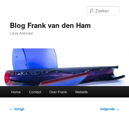
Spring
naar
Zoek
de
primaire
Blog Frank van den Ham
inhoud
Lieve Allemaal
Hoofdmenu
Home
Contact
Over Frank
Website
Bericht
←
Vorige
Volgende
→
navigatie