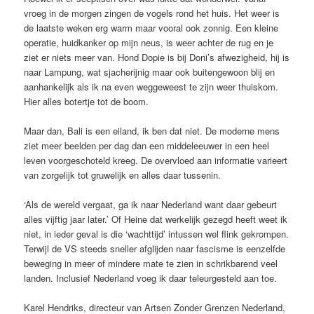
vroeg in de morgen zingen de vogels rond het huis. Het weer is
de laatste weken erg warm maar vooral ook zonnig. Een kleine
operatie, huidkanker op mijn neus, is weer achter de rug en je
ziet er niets meer van. Hond Dopie is bij Doni’s afwezigheid, hij is
naar Lampung, wat sjacherijnig maar ook buitengewoon blij en
aanhankelijk als ik na even weggeweest te zijn weer thuiskom.
Hier alles botertje tot de boom.
Maar dan, Bali is een eiland, ik ben dat niet. De moderne mens
ziet meer beelden per dag dan een middeleeuwer in een heel
leven voorgeschoteld kreeg. De overvloed aan informatie varieert
van zorgelijk tot gruwelijk en alles daar tussenin.
‘Als de wereld vergaat, ga ik naar Nederland want daar gebeurt
alles vijftig jaar later.’ Of Heine dat werkelijk gezegd heeft weet ik
niet, in ieder geval is die ‘wachttijd’ intussen wel flink gekrompen.
Terwijl de VS steeds sneller afglijden naar fascisme is eenzelfde
beweging in meer of mindere mate te zien in schrikbarend veel
landen. Inclusief Nederland voeg ik daar teleurgesteld aan toe.
Karel Hendriks, directeur van Artsen Zonder Grenzen Nederland,