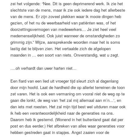
zei het volgende: “Nee. Dit is geen deprimerend werk. Ik zie het
slechtste van de mens, maar ik zie ook iedere dag het allerbeste
van de mens. Er zijn zoveel plekken waar ik mooie dingen heb
gezien, of het nu de weerbaarheid van patiënten was, of het
doorzettingsvermogen van medewerkers… Je ziet heel veel
medemenselijkheid. Ook juist wanneer de omstandigheden zo
grimmig zijn.” Wijze, aansprekende woorden maar het is soms
lastig dat te blijven zien. Het vertaalde zich de afgelopen
maanden in … een soort van niets. Onverstandig, wat u zegt.
….oh verhardt dan uwer harten niet…
Een flard van een lied uit vroeger tijd sleurt zich al dagenlang
door mijn hoofd. Laat de hardheid die op allerlei terreinen de toon
zet varen. Het is ook een vermaning om vooral niet de weg op te
gaan die lonkt, de weg van ‘het zal mij allemaal aan m’n…‘, en
dan iets met roesten. Het zal mijn tijd best wel uitduren maar ook
ik heb een verantwoordelijkheid naar de generaties na ons.
Daarom heb ik gestemd. (Wonend in het buitenland gaat dat per
post en dus eerder.) Het afbreken van alles waar generaties voor
hebben gestreden gaat in stapjes. Angst zaaien voor de