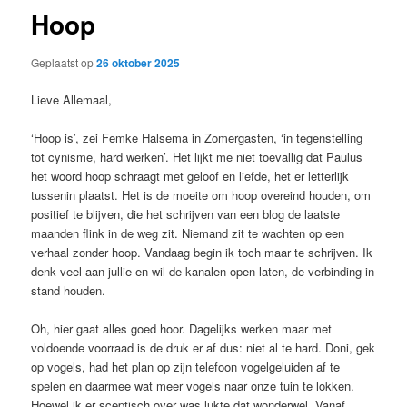
Hoop
Geplaatst op
26 oktober 2025
Lieve Allemaal,
‘Hoop is’, zei Femke Halsema in Zomergasten, ‘in tegenstelling
tot cynisme, hard werken’. Het lijkt me niet toevallig dat Paulus
het woord hoop schraagt met geloof en liefde, het er letterlijk
tussenin plaatst. Het is de moeite om hoop overeind houden, om
positief te blijven, die het schrijven van een blog de laatste
maanden flink in de weg zit. Niemand zit te wachten op een
verhaal zonder hoop. Vandaag begin ik toch maar te schrijven. Ik
denk veel aan jullie en wil de kanalen open laten, de verbinding in
stand houden.
Oh, hier gaat alles goed hoor. Dagelijks werken maar met
voldoende voorraad is de druk er af dus: niet al te hard. Doni, gek
op vogels, had het plan op zijn telefoon vogelgeluiden af te
spelen en daarmee wat meer vogels naar onze tuin te lokken.
Hoewel ik er sceptisch over was lukte dat wonderwel. Vanaf