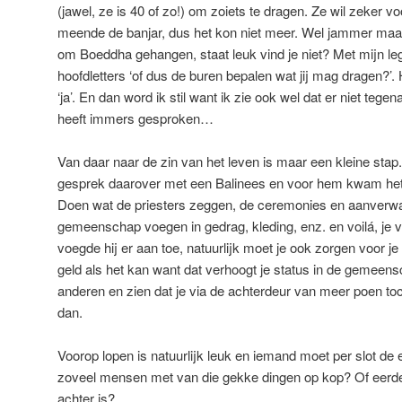
(jawel, ze is 40 of zo!) om zoiets te dragen. Ze wil zeker v
meende de banjar, dus het kon niet meer. Wel jammer maar 
om Boeddha gehangen, staat leuk vind je niet? Met mijn leg
hoofdletters ‘of dus de buren bepalen wat jij mag dragen?’.
‘ja’. En dan word ik stil want ik zie ook wel dat er niet tegen
heeft immers gesproken…
Van daar naar de zin van het leven is maar een kleine stap
gesprek daarover met een Balinees en voor hem kwam het e
Doen wat de priesters zeggen, de ceremonies en aanverwan
gemeenschap voegen in gedrag, kleding, enz. en voilá, je 
voegde hij er aan toe, natuurlijk moet je ook zorgen voor je
geld als het kan want dat verhoogt je status in de gemeens
anderen en zien dat je via de achterdeur van meer poen toc
dan.
Voorop lopen is natuurlijk leuk en iemand moet per slot de
zoveel mensen met van die gekke dingen op kop? Of eerde
achter is?