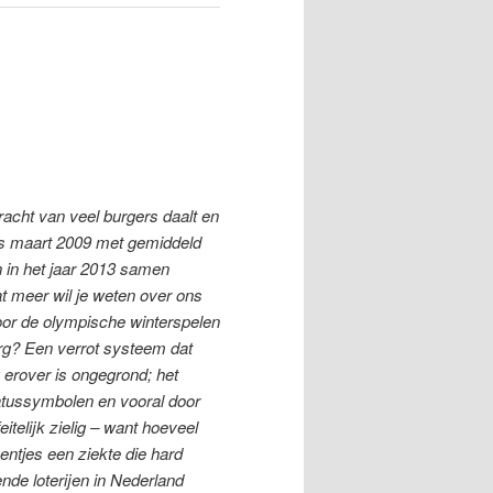
racht van veel burgers daalt en
ds maart 2009 met gemiddeld
n in het jaar 2013 samen
at meer wil je weten over ons
oor de olympische winterspelen
org? Een verrot systeem dat
 erover is ongegrond; het
tussymbolen en vooral door
eitelijk zielig – want hoeveel
entjes een ziekte die hard
ende loterijen in Nederland