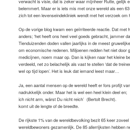
verwacht is visie, dat is zeker waar mijnheer Rutte, gelijk ee
belemmert. Maar er is iets mis met onze wereld als een 63-
zich tot een levenseindekliniek wendt met het verzoek om hu
Op de vorige blog kwam een geïrriteerde reactie. Dat met
anders; ‘het heeft ons heel veel goeds gebracht, jammer dat
Tienduizenden doden vallen jaarlijks in de meest gruwelijke
om economische redenen. Miljoenen redden het niet door 
medicijnen, noem maar op. Dan is kijken naar het kleine be
verdeeld, net zo belachelijk als vast te stellen ‘dat de trein
wel op tijd lopen’. Het is leuk dat iemand leest maar…
Ja, een aantal mensen op de wereld heeft er fors profijt va
nadrukkelijk onder. Maar het is wel een he
ich nicht arm, wärst Du nicht reich’ (Be
komt uit de lengte of de breedte.
De rijkste 1% van de wereldbevolking bezit 65 keer zoveel 
wereldbewoners gezamenlijk. De 85 allerrijksten hebben ne