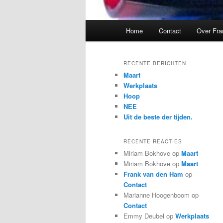
Hoofdmenu
Home
Contact
Over Fra
RECENTE BERICHTEN
Maart
Werkplaats
Hoop
NEE
Uit de beste der tijden.
RECENTE REACTIES
Miriam Bokhove
op
Maart
Miriam Bokhove
op
Maart
Frank van den Ham
op
Contact
Marianne Hoogenboom
op
Contact
Emmy Deubel
op
Werkplaats