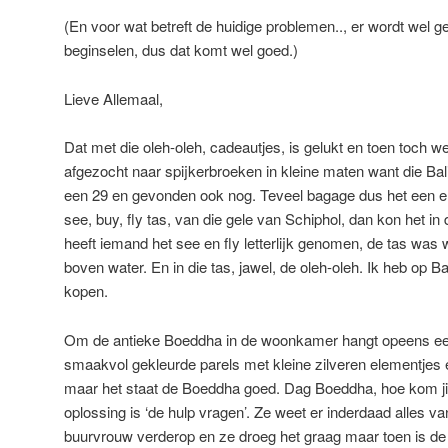
(En voor wat betreft de huidige problemen.., er wordt wel 
beginselen, dus dat komt wel goed.)
Lieve Allemaal,
Dat met die oleh-oleh, cadeautjes, is gelukt en toen toch we
afgezocht naar spijkerbroeken in kleine maten want die Bali
een 29 en gevonden ook nog. Teveel bagage dus het een e
see, buy, fly tas, van die gele van Schiphol, dan kon het 
heeft iemand het see en fly letterlijk genomen, de tas wa
boven water. En in die tas, jawel, de oleh-oleh. Ik heb op 
kopen.
Om de antieke Boeddha in de woonkamer hangt opeens ee
smaakvol gekleurde parels met kleine zilveren elementjes e
maar het staat de Boeddha goed. Dag Boeddha, hoe kom ji
oplossing is ‘de hulp vragen’. Ze weet er inderdaad alles v
buurvrouw verderop en ze droeg het graag maar toen is de 