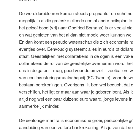
De wereldproblemen komen steeds pregnanter en schrijnend
mogelijk in al die groteske ellende een of ander heilsplan 
het geloof bood (vrij naar Godfried Bomans) is er veelal ni
en wat genieten van het al dan niet mooie
En dan komt een pseudo wetenschap die zich economie no
eventjes over. Eenvoudig systeem; alles in euro’s of dollar
staat. Geestelijken met dollartekens in de ogen is een vak
dollartekens de rol van de geestelijke overnemen wordt he
ons in de gaten – mag, goed voor de omzet – voetballers w
van een investeringsmaatschappij (FC Twente), voor de 
bestaan berekeningen. Overigens, ik ben wel beducht dat de
verschillen, het ligt er maar aan waar je geboren bent. Als 
altijd nog wel een paar duizend euro waard, jonge levens i
aanmerkelijk minder.
De eentonige mantra is economische groei, persoonlijke gr
aanduiding van een vettere bankrekening. Als je van dat so