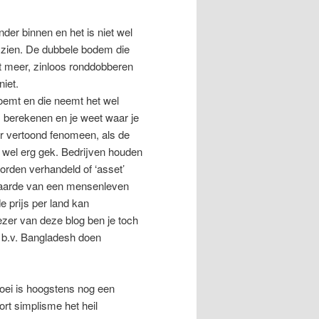
er binnen en het is niet wel
te zien. De dubbele bodem die
et meer, zinloos ronddobberen
 weer kunnen we niet.
emt en die neemt het wel
s berekenen en je weet waar je
er vertoond fenomeen, als de
t wel erg gek. Bedrijven houden
orden verhandeld of ‘asset’
waarde van een mensenleven
 prijs per land kan
lezer van deze blog ben je toch
n b.v. Bangladesh doen
oei is hoogstens nog een
ort simplisme het heil