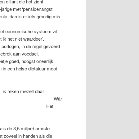
n olifant die het zicht
jarige met ‘pensioenangst’
lp, dan is er iets grondig mis.
 het economische systeem zit
 ik het niet waardeer’.
 oorlogen, in de regel gevoerd
gebrek aan voedsel,
etje goed, hoogst oneerlijk
en in een helse dictatuur mooi
n, ik reken mezelf daar
el klein deel en; ‘Wär
rtolt Brecht). Het
als de 3,5 miljard armste
t zoveel in handen als die