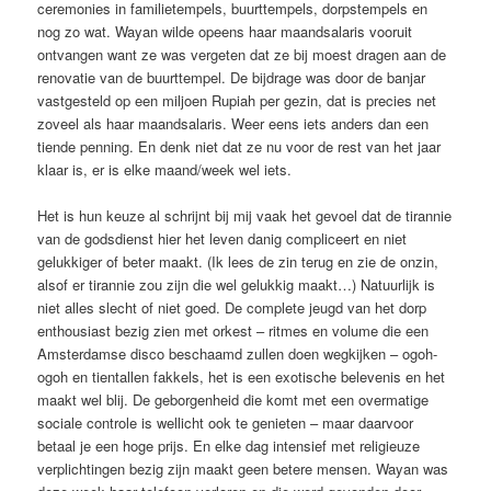
ceremonies in familietempels, buurttempels, dorpstempels en
nog zo wat. Wayan wilde opeens haar maandsalaris vooruit
ontvangen want ze was vergeten dat ze bij moest dragen aan de
renovatie van de buurttempel. De bijdrage was door de banjar
vastgesteld op een miljoen Rupiah per gezin, dat is precies net
zoveel als haar maandsalaris. Weer eens iets anders dan een
tiende penning. En denk niet dat ze nu voor de rest van het jaar
klaar is, er is elke maand/week wel iets.
Het is hun keuze al schrijnt bij mij vaak het gevoel dat de tirannie
van de godsdienst hier het leven danig compliceert en niet
gelukkiger of beter maakt. (Ik lees de zin terug en zie de onzin,
alsof er tirannie zou zijn die wel gelukkig maakt…) Natuurlijk is
niet alles slecht of niet goed. De complete jeugd van het dorp
enthousiast bezig zien met orkest – ritmes en volume die een
Amsterdamse disco beschaamd zullen doen wegkijken – ogoh-
ogoh en tientallen fakkels, het is een exotische belevenis en het
maakt wel blij. De geborgenheid die komt met een overmatige
sociale controle is wellicht ook te genieten – maar daarvoor
betaal je een hoge prijs. En elke dag intensief met religieuze
verplichtingen bezig zijn maakt geen betere mensen. Wayan was