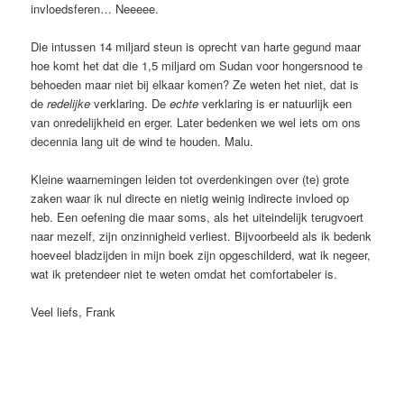
invloedsferen… Neeeee.
Die intussen 14 miljard steun is oprecht van harte gegund maar
hoe komt het dat die 1,5 miljard om Sudan voor hongersnood te
behoeden maar niet bij elkaar komen? Ze weten het niet, dat is
de
redelijke
verklaring. De
echte
verklaring is er natuurlijk een
van onredelijkheid en erger. Later bedenken we wel iets om ons
decennia lang uit de wind te houden. Malu.
Kleine waarnemingen leiden tot overdenkingen over (te) grote
zaken waar ik nul directe en nietig weinig indirecte invloed op
heb. Een oefening die maar soms, als het uiteindelijk terugvoert
naar mezelf, zijn onzinnigheid verliest. Bijvoorbeeld als ik bedenk
hoeveel bladzijden in mijn boek zijn opgeschilderd, wat ik negeer,
wat ik pretendeer niet te weten omdat het comfortabeler is.
Veel liefs, Frank