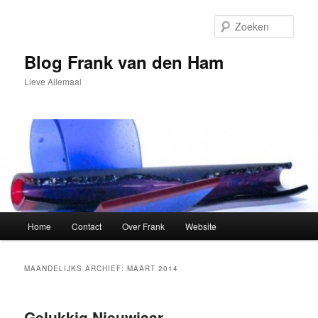
Spring
Spring
naar
naar
Zoek
de
de
primaire
secundaire
Blog Frank van den Ham
inhoud
inhoud
Lieve Allemaal
Hoofdmenu
Home
Contact
Over Frank
Website
MAANDELIJKS ARCHIEF:
MAART 2014
Gelukkig Nieuwjaar