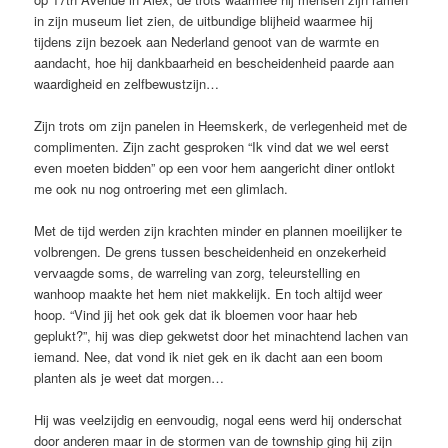
in zijn museum liet zien, de uitbundige blijheid waarmee hij
tijdens zijn bezoek aan Nederland genoot van de warmte en
aandacht, hoe hij dankbaarheid en bescheidenheid paarde aan
waardigheid en zelfbewustzijn…
Zijn trots om zijn panelen in Heemskerk, de verlegenheid met de
complimenten. Zijn zacht gesproken “Ik vind dat we wel eerst
even moeten bidden” op een voor hem aangericht diner ontlokt
me ook nu nog ontroering met een glimlach.
Met de tijd werden zijn krachten minder en plannen moeilijker te
volbrengen. De grens tussen bescheidenheid en onzekerheid
vervaagde soms, de warreling van zorg, teleurstelling en
wanhoop maakte het hem niet makkelijk. En toch altijd weer
hoop. “Vind jij het ook gek dat ik bloemen voor haar heb
geplukt?”, hij was diep gekwetst door het minachtend lachen van
iemand. Nee, dat vond ik niet gek en ik dacht aan een boom
planten als je weet dat morgen…
Hij was veelzijdig en eenvoudig, nogal eens werd hij onderschat
door anderen maar in de stormen van de township ging hij zijn