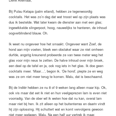
Lieve Allemaal,
Bij Pulau Kelapa (palm eiland), hebben ze tegenwoordig
cocktails. Het was zo’n dag dat wat troost wel op zijn plaats was
dus ik bestelde. Wat later kwam de dienster aan met een glas;
ingewikkelde slingerpoot, hoog, nauwelijks te hanteren, de inhoud
oogverblindend blauw. Oh.
Ik weet nu ongeveer hoe het smaakt. Ongeveer want Zoef, de
hond aan mijn voeten, bleek een obstakel waar ze niet omheen
durfde, angstig kreunend probeerde ze van twee meter weg het
glas voor mijn neus te zetten. De halve inhoud over mijn broek,
een deel op de tafel en ja, ook nog iets in het glas. Ik doe geen
cocktails meer. ‘Maar…’, begon ik. ‘De hond’, piepte ze en weg
was ze om niet meer terug te komen. Malu, dat is beschaamd.
Bij de Indiër hebben ze nu 8 of 9 weken lang alleen maar kip. Ok,
ook vis maar dat eet ik niet en hun veelgeprezen lam is even niet
voorradig. Van de ober wil ik weten hoe dat nu kan, overal lam
maar niet bij hen. Ik zit alleen op het buitenterras en daarin vindt
hij zijn oplossing. Hij schuttert wat en komt vervolgens gewoon
niet meer opdagen. Malu. Na een half uur vertrek ik maar.