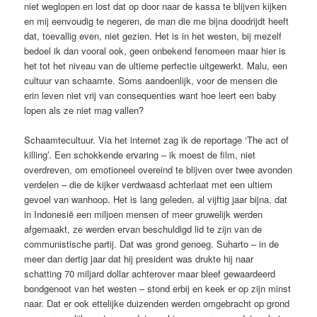
niet weglopen en lost dat op door naar de kassa te blijven kijken
en mij eenvoudig te negeren, de man die me bijna doodrijdt heeft
dat, toevallig even, niet gezien. Het is in het westen, bij mezelf
bedoel ik dan vooral ook, geen onbekend fenomeen maar hier is
het tot het niveau van de ultieme perfectie uitgewerkt. Malu, een
cultuur van schaamte. Soms aandoenlijk, voor de mensen die
erin leven niet vrij van consequenties want hoe leert een baby
lopen als ze niet mag vallen?
Schaamtecultuur. Via het internet zag ik de reportage ‘The act of
killing’. Een schokkende ervaring – ik moest de film, niet
overdreven, om emotioneel overeind te blijven over twee avonden
verdelen – die de kijker verdwaasd achterlaat met een ultiem
gevoel van wanhoop. Het is lang geleden, al vijftig jaar bijna, dat
in Indonesië een miljoen mensen of meer gruwelijk werden
afgemaakt, ze werden ervan beschuldigd lid te zijn van de
communistische partij. Dat was grond genoeg. Suharto – in de
meer dan dertig jaar dat hij president was drukte hij naar
schatting 70 miljard dollar achterover maar bleef gewaardeerd
bondgenoot van het westen – stond erbij en keek er op zijn minst
naar. Dat er ook ettelijke duizenden werden omgebracht op grond