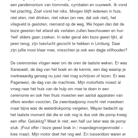
een pandemonium van trommels, cymbalen en vuurwerk. Ik vond
het prachtig, Zoef vond het niks. Morgen blijft iedereen in huis,
niet eten, niet drinken, niet roken (en nee, dat ook niet), het
vliegveld is gesloten, niemand op de weg. We hopen dan dat de
boze geesten het eiland als verlaten zullen beschouwen en hun
‘heil’ elders gaan zoeken. In ieder geval één boze geest lijkt, al
jaren terug, zijn toevlucht gezocht te hebben in Limburg. Daar
zijn jullie mooi klaar mee, misschien je ook een dagje stilhouden?
De ceremonies vlogen weer om de oren de laatste weken. Er was
Saraswati, de dag van het boek en de kennis, een dag waarop je
merkwaardig genoeg nu juist niet mag schrijven of lezen. Er was
Pagerwesi, de dag van de machines. Mijn motorfiets moest al
vroeg naar het huis van de hulp om mee te doen in een
ceremonie en ook hier thuis moesten een aantal apparaten van
offers worden voorzien. De zwembadpomp mocht niet meedoen
maar bijna was de waterdrukpomp vergeten, Wayan bedacht op
het laatste moment dat die er ook nog is dus ook die pomp kreeg
een offer. Gelukkig? Weet ik niet, een half uur later was de pomp
stuk. (Fout offer / boze geest brak in / maandagmorgenmodel –
kies maar). Mijn motor doet het nog wel. En tussendoor waren er