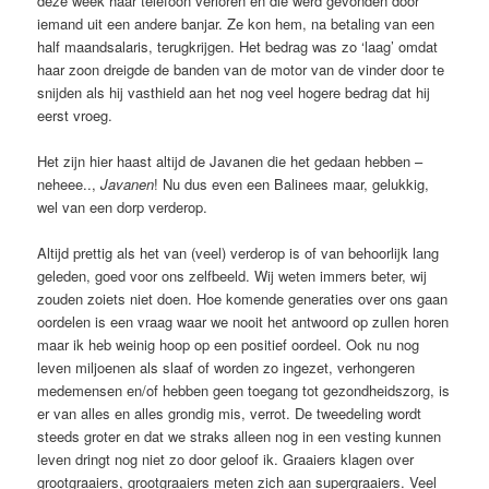
deze week haar telefoon verloren en die werd gevonden door
iemand uit een andere banjar. Ze kon hem, na betaling van een
half maandsalaris, terugkrijgen. Het bedrag was zo ‘laag’ omdat
haar zoon dreigde de banden van de motor van de vinder door te
snijden als hij vasthield aan het nog veel hogere bedrag dat hij
eerst vroeg.
Het zijn hier haast altijd de Javanen die het gedaan hebben –
neheee..,
Javanen
! Nu dus even een Balinees maar, gelukkig,
wel van een dorp verderop.
Altijd prettig als het van (veel) verderop is of van behoorlijk lang
geleden, goed voor ons zelfbeeld. Wij weten immers beter, wij
zouden zoiets niet doen. Hoe komende generaties over ons gaan
oordelen is een vraag waar we nooit het antwoord op zullen horen
maar ik heb weinig hoop op een positief oordeel. Ook nu nog
leven miljoenen als slaaf of worden zo ingezet, verhongeren
medemensen en/of hebben geen toegang tot gezondheidszorg, is
er van alles en alles grondig mis, verrot. De tweedeling wordt
steeds groter en dat we straks alleen nog in een vesting kunnen
leven dringt nog niet zo door geloof ik. Graaiers klagen over
grootgraaiers, grootgraaiers meten zich aan supergraaiers. Veel