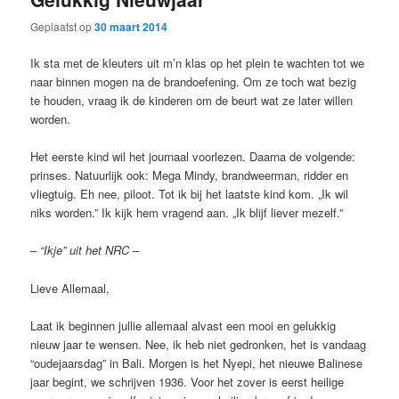
Geplaatst op
30 maart 2014
Ik sta met de kleuters uit m’n klas op het plein te wachten tot we
naar binnen mogen na de brandoefening. Om ze toch wat bezig
te houden, vraag ik de kinderen om de beurt wat ze later willen
worden.
Het eerste kind wil het journaal voorlezen. Daarna de volgende:
prinses. Natuurlijk ook: Mega Mindy, brandweerman, ridder en
vliegtuig. Eh nee, piloot. Tot ik bij het laatste kind kom. „Ik wil
niks worden.” Ik kijk hem vragend aan. „Ik blijf liever mezelf.”
– “Ikje” uit het NRC –
Lieve Allemaal,
Laat ik beginnen jullie allemaal alvast een mooi en gelukkig
nieuw jaar te wensen. Nee, ik heb niet gedronken, het is vandaag
“oudejaarsdag” in Bali. Morgen is het Nyepi, het nieuwe Balinese
jaar begint, we schrijven 1936. Voor het zover is eerst heilige