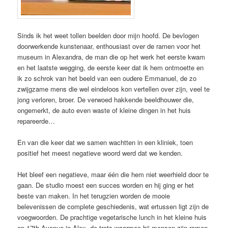
Sinds ik het weet tollen beelden door mijn hoofd. De bevlogen
doorwerkende kunstenaar, enthousiast over de ramen voor het
museum in Alexandra, de man die op het werk het eerste kwam
en het laatste wegging, de eerste keer dat ik hem ontmoette en
ik zo schrok van het beeld van een oudere Emmanuel, de zo
zwijgzame mens die wel eindeloos kon vertellen over zijn, veel te
jong verloren, broer. De verwoed hakkende beeldhouwer die,
ongemerkt, de auto even waste of kleine dingen in het huis
repareerde…
En van die keer dat we samen wachtten in een kliniek, toen
positief het meest negatieve woord werd dat we kenden.
Het bleef een negatieve, maar één die hem niet weerhield door te
gaan. De studio moest een succes worden en hij ging er het
beste van maken. In het terugzien worden de mooie
belevenissen de complete geschiedenis, wat ertussen ligt zijn de
voegwoorden. De prachtige vegetarische lunch in het kleine huis
op 17th Avenue in Alex, de trots waarmee hij mensen zijn ramen