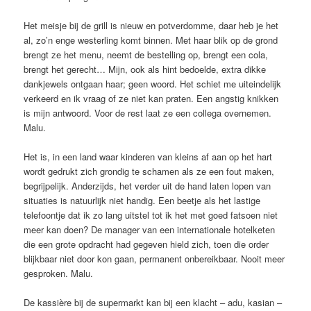
Het meisje bij de grill is nieuw en potverdomme, daar heb je het
al, zo’n enge westerling komt binnen. Met haar blik op de grond
brengt ze het menu, neemt de bestelling op, brengt een cola,
brengt het gerecht… Mijn, ook als hint bedoelde, extra dikke
dankjewels ontgaan haar; geen woord. Het schiet me uiteindelijk
verkeerd en ik vraag of ze niet kan praten. Een angstig knikken
is mijn antwoord. Voor de rest laat ze een collega overnemen.
Malu.
Het is, in een land waar kinderen van kleins af aan op het hart
wordt gedrukt zich grondig te schamen als ze een fout maken,
begrijpelijk. Anderzijds, het verder uit de hand laten lopen van
situaties is natuurlijk niet handig. Een beetje als het lastige
telefoontje dat ik zo lang uitstel tot ik het met goed fatsoen niet
meer kan doen? De manager van een internationale hotelketen
die een grote opdracht had gegeven hield zich, toen die order
blijkbaar niet door kon gaan, permanent onbereikbaar. Nooit meer
gesproken. Malu.
De kassière bij de supermarkt kan bij een klacht – adu, kasian –