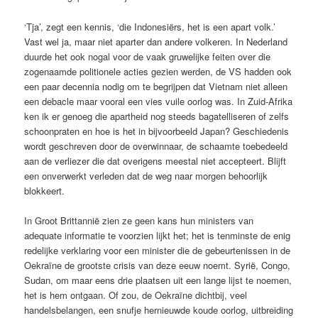
‘Tja’, zegt een kennis, ‘die Indonesiërs, het is een apart volk.’
Vast wel ja, maar niet aparter dan andere volkeren. In Nederland
duurde het ook nogal voor de vaak gruwelijke feiten over die
zogenaamde politionele acties gezien werden, de VS hadden ook
een paar decennia nodig om te begrijpen dat Vietnam niet alleen
een debacle maar vooral een vies vuile oorlog was. In Zuid-Afrika
ken ik er genoeg die apartheid nog steeds bagatelliseren of zelfs
schoonpraten en hoe is het in bijvoorbeeld Japan? Geschiedenis
wordt geschreven door de overwinnaar, de schaamte toebedeeld
aan de verliezer die dat overigens meestal niet accepteert. Blijft
een onverwerkt verleden dat de weg naar morgen behoorlijk
blokkeert.
In Groot Brittannië zien ze geen kans hun ministers van
adequate informatie te voorzien lijkt het; het is tenminste de enig
redelijke verklaring voor een minister die de gebeurtenissen in de
Oekraïne de grootste crisis van deze eeuw noemt. Syrië, Congo,
Sudan, om maar eens drie plaatsen uit een lange lijst te noemen,
het is hem ontgaan. Of zou, de Oekraïne dichtbij, veel
handelsbelangen, een snufje hernieuwde koude oorlog, uitbreiding