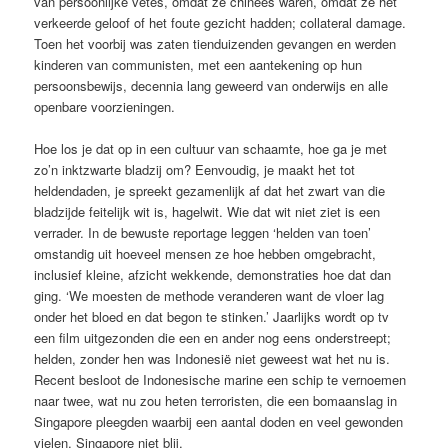
van persoonlijke vetes, omdat ze chinees waren, omdat ze het
verkeerde geloof of het foute gezicht hadden; collateral damage.
Toen het voorbij was zaten tienduizenden gevangen en werden
kinderen van communisten, met een aantekening op hun
persoonsbewijs, decennia lang geweerd van onderwijs en alle
openbare voorzieningen.
Hoe los je dat op in een cultuur van schaamte, hoe ga je met
zo’n inktzwarte bladzij om? Eenvoudig, je maakt het tot
heldendaden, je spreekt gezamenlijk af dat het zwart van die
bladzijde feitelijk wit is, hagelwit. Wie dat wit niet ziet is een
verrader. In de bewuste reportage leggen ‘helden van toen’
omstandig uit hoeveel mensen ze hoe hebben omgebracht,
inclusief kleine, afzicht wekkende, demonstraties hoe dat dan
ging. ‘We moesten de methode veranderen want de vloer lag
onder het bloed en dat begon te stinken.’ Jaarlijks wordt op tv
een film uitgezonden die een en ander nog eens onderstreept;
helden, zonder hen was Indonesië niet geweest wat het nu is.
Recent besloot de Indonesische marine een schip te vernoemen
naar twee, wat nu zou heten terroristen, die een bomaanslag in
Singapore pleegden waarbij een aantal doden en veel gewonden
vielen. Singapore niet blij.