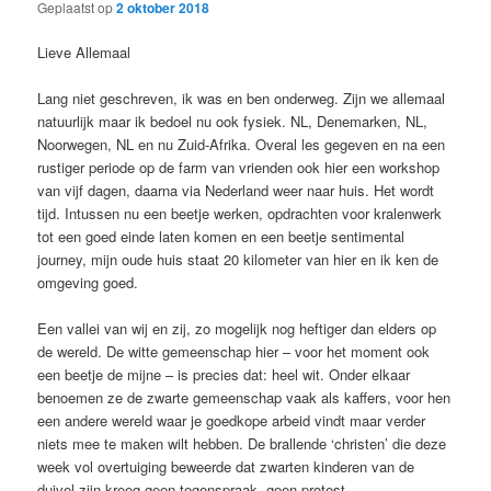
Geplaatst op
2 oktober 2018
Lieve Allemaal
Lang niet geschreven, ik was en ben onderweg. Zijn we allemaal
natuurlijk maar ik bedoel nu ook fysiek. NL, Denemarken, NL,
Noorwegen, NL en nu Zuid-Afrika. Overal les gegeven en na een
rustiger periode op de farm van vrienden ook hier een workshop
van vijf dagen, daarna via Nederland weer naar huis. Het wordt
tijd. Intussen nu een beetje werken, opdrachten voor kralenwerk
tot een goed einde laten komen en een beetje sentimental
journey, mijn oude huis staat 20 kilometer van hier en ik ken de
omgeving goed.
Een vallei van wij en zij, zo mogelijk nog heftiger dan elders op
de wereld. De witte gemeenschap hier – voor het moment ook
een beetje de mijne – is precies dat: heel wit. Onder elkaar
benoemen ze de zwarte gemeenschap vaak als kaffers, voor hen
een andere wereld waar je goedkope arbeid vindt maar verder
niets mee te maken wilt hebben. De brallende ‘christen’ die deze
week vol overtuiging beweerde dat zwarten kinderen van de
duivel zijn kreeg geen tegenspraak, geen protest.