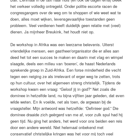
het verkeer volledig ontregeld. Onder politie escorte racen de
congresgangers over de weg om te shoppen of wie weet wat te
doen, alles moet wijken, levensgevaarlijke toestanden geen
probleem. Veel verdienen heeft duidelijk geen relatie met (veel)
dienen. Ja mijnheer Breukink, het houdt niet op.
De workshop in Afrika was een leerzame belevenis. Uiterst
vriendelijke mensen, een gastheer/organisator die er alles aan
deed het tot een succes te maken en daarin met vlag en wimpel
slaagde, deels een milieu van ‘boeren’, de haast Nederlands
sprekende groep in Zuid-Afrika. Een forse minderheid die vecht
tegen een neiging ze als irrelevant of erger weg te zetten, trots
op hun cultuur, over het algemeen streng christelijk. Tijdens de
workshop kwam een vraag: “Geloof jij in god?” Net zoals die
dominee in hetzelfde land, nu bijna vijftien jaar geleden, dat even
wilde weten. En ik voelde, net als toen, de argwaan bij de
vraagsteller. Mijn antwoord was hetzelfde: “Definieer god.” Die
dominee draaide zich geërgerd van me af, voor zulk spul had hij
geen tijd. Nu ging het anders, het werd voor ons beiden een reis
door een andere wereld. Niet helemaal onbekend met
conservatief christelijke kringen was het voor mij toch veel