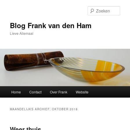
Spring
Spring
naar
naar
Zoek
de
de
primaire
secundaire
Blog Frank van den Ham
inhoud
inhoud
Lieve Allemaal
Hoofdmenu
Home
Contact
Over Frank
Website
MAANDELIJKS ARCHIEF:
OKTOBER 2018
Weer thuis