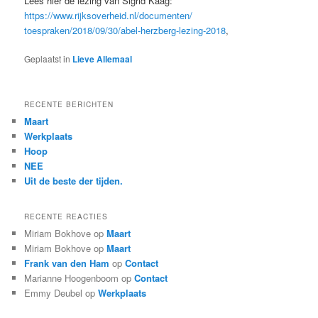
Lees hier de lezing van Sigrid Kaag:
https://www.rijksoverheid.nl/documenten/
toespraken/2018/09/30/abel-herzberg-lezing-2018
,
Geplaatst in
Lieve Allemaal
RECENTE BERICHTEN
Maart
Werkplaats
Hoop
NEE
Uit de beste der tijden.
RECENTE REACTIES
Miriam Bokhove
op
Maart
Miriam Bokhove
op
Maart
Frank van den Ham
op
Contact
Marianne Hoogenboom
op
Contact
Emmy Deubel
op
Werkplaats