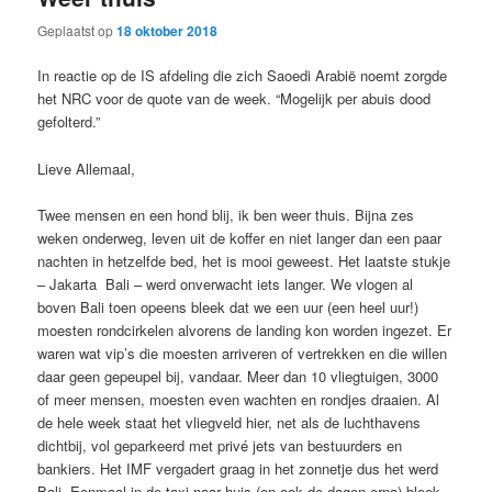
Geplaatst op
18 oktober 2018
In reactie op de IS afdeling die zich Saoedi Arabië noemt zorgde
het NRC voor de quote van de week. “Mogelijk per abuis dood
gefolterd.”
Lieve Allemaal,
Twee mensen en een hond blij, ik ben weer thuis. Bijna zes
weken onderweg, leven uit de koffer en niet langer dan een paar
nachten in hetzelfde bed, het is mooi geweest. Het laatste stukje
– Jakarta Bali – werd onverwacht iets langer. We vlogen al
boven Bali toen opeens bleek dat we een uur (een heel uur!)
moesten rondcirkelen alvorens de landing kon worden ingezet. Er
waren wat vip’s die moesten arriveren of vertrekken en die willen
daar geen gepeupel bij, vandaar. Meer dan 10 vliegtuigen, 3000
of meer mensen, moesten even wachten en rondjes draaien. Al
de hele week staat het vliegveld hier, net als de luchthavens
dichtbij, vol geparkeerd met privé jets van bestuurders en
bankiers. Het IMF vergadert graag in het zonnetje dus het werd
Bali. Eenmaal in de taxi naar huis (en ook de dagen erna) bleek