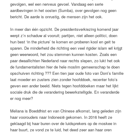
gevolgen, wel een nerveus gevoel. Vandaag een serie
aardbevingen in het oosten (Sumba), over gevolgen nog geen
bericht. De aarde is onrustig, de mensen zijn het ook.
In meer dan één opzicht. De presidentsverkiezing komend jaar
werpt z’n schaduw al vooruit; partijen, niet alleen politici, doen
hun best ‘in the picture’ te komen en proberen kool en geit te
sparen. De minderheid die richting een veel rigider islam wil krijgt
geen weerwoord, het zou stemmen kunnen kosten. Zoals een
paar dwaallichten Nederland naar rechts slepen, zo lukt het ook
de fundamentalisten hier de hele moslim gemeenschap te doen
opschuiven richting ??? Een tien jaar oude foto van Doni’s familie
laat moeder en zusters zien zonder hoofddoek, recenter foto’s
geven een ander beeld. Niets tegen hoofddoeken maar het lijkt
sociale druk die de verandering bewerkstelligde. En veranderde
er nog meer?
Meliana is Boeddhist en van Chinese afkomst, lang geleden zijn
haar voorouders naar Indonesië gekomen. In 2016 heeft ze
geklaagd bij haar buren over de luidsprekers op de moskee in
haar buurt, ze vond ze te luid, het deed zeer aan haar oren