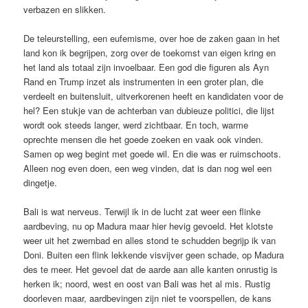
verbazen en slikken.
De teleurstelling, een eufemisme, over hoe de zaken gaan in het
land kon ik begrijpen, zorg over de toekomst van eigen kring en
het land als totaal zijn invoelbaar. Een god die figuren als Ayn
Rand en Trump inzet als instrumenten in een groter plan, die
verdeelt en buitensluit, uitverkorenen heeft en kandidaten voor de
hel? Een stukje van de achterban van dubieuze politici, die lijst
wordt ook steeds langer, werd zichtbaar. En toch, warme
oprechte mensen die het goede zoeken en vaak ook vinden.
Samen op weg begint met goede wil. En die was er ruimschoots.
Alleen nog even doen, een weg vinden, dat is dan nog wel een
dingetje.
Bali is wat nerveus. Terwijl ik in de lucht zat weer een flinke
aardbeving, nu op Madura maar hier hevig gevoeld. Het klotste
weer uit het zwembad en alles stond te schudden begrijp ik van
Doni. Buiten een flink lekkende visvijver geen schade, op Madura
des te meer. Het gevoel dat de aarde aan alle kanten onrustig is
herken ik; noord, west en oost van Bali was het al mis. Rustig
doorleven maar, aardbevingen zijn niet te voorspellen, de kans