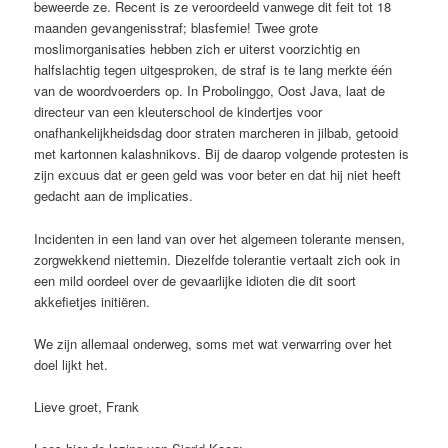
beweerde ze. Recent is ze veroordeeld vanwege dit feit tot 18
maanden gevangenisstraf; blasfemie! Twee grote
moslimorganisaties hebben zich er uiterst voorzichtig en
halfslachtig tegen uitgesproken, de straf is te lang merkte één
van de woordvoerders op. In Probolinggo, Oost Java, laat de
directeur van een kleuterschool de kindertjes voor
onafhankelijkheidsdag door straten marcheren in jilbab, getooid
met kartonnen kalashnikovs. Bij de daarop volgende protesten is
zijn excuus dat er geen geld was voor beter en dat hij niet heeft
gedacht aan de implicaties.
Incidenten in een land van over het algemeen tolerante mensen,
zorgwekkend niettemin. Diezelfde tolerantie vertaalt zich ook in
een mild oordeel over de gevaarlijke idioten die dit soort
akkefietjes initiëren.
We zijn allemaal onderweg, soms met wat verwarring over het
doel lijkt het.
Lieve groet, Frank