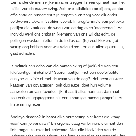
Een ander de menselijke maat ontzeggen is een opmaat naar het
failliet van de
samen
leving. Achter statistieken en cijfers, achter
efficiëntie en rendement zijn empathie en zorg voor elk ander
verdwenen. Ook, misschien vooral, in programma’s van politieke
partijen die vaak ook de waan van de dag even ‘meenemen’. Het
individu werd onzichtbaar. Niemand van ons wil dat echt, de
peilingen wekken niettemin de indruk dat (te) veel kiezers (te)
weinig oog hebben voor wat velen direct, en ons allen op termijn,
gaat schaden.
Is politiek een echo van die samenleving of (ook) die van een
luidruchtige minderheid? Scoren partijen met een doorwrochte
analyse en visie of met de waan van de dag? Het heen en weer
kaatsen van opvattingen, ook dubieuze, doet hun volume
aanwellen en van lieverlee lijkt (haast) alles normaal. Janmaat
zou verkiezingsprogramma’s van sommige ‘middenpartijen’ met
instemming lezen.
Asalnya dimana? In haast elke ontmoeting hier komt die vraag:
waar kom je vandaan? En ergens, vaag vanbinnen, sluimert dan
licht ongemak over het antwoord. Niet alle bladzijden van de
Indonesische geschiedenis, ons land schreef er driehonderdvijftig