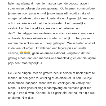
helemaal niemand meer, je mag dan zelf de boodschappen
scannen en betalen via een apparaat. Op internet ‘communiceer’
je met een computer en wat je ook maar wilt wordt straks of
morgen afgeleverd door een koerier die echt geen tijd heeft om
ook maar één woord met jou te wisselen. Het menselijke
verdwijnt uit het dagelijkse, we zien het gebeuren en
dan? Internetgiganten wentelen de kosten van een showroom af
op lokale, fysieke winkels en worden schatrijk. In het proces
worden die winkels wel om zeep geholpen. We schieten onszelf
in de voet of erger. Omwille van een lagere prijs en snelle
service,
, gaan we ermee akkoord, vergetend dat het
gevolg afdoet aan een menselijke samenleving en dat die lagere
prijs echt maar tijdelijk is.
De kleine dingen. Met de grotere heb ik zelden of nooit direct te
maken. Ik ben geen vluchteling of asielzoeker, ik heb kleurtje
noch dubbel paspoort, woon niet in Groningen en verblijf niet
Moira. Ik heb geen bijslag kinderopvang en niemand gaat me
terug in zee duwen. Kortom, ik zit gebijteld, het zal mijn tijd wel
uit duren. Niet dus.