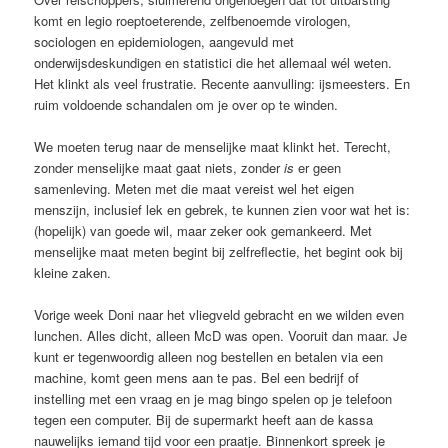
komt en legio roeptoeterende, zelfbenoemde virologen,
sociologen en epidemiologen, aangevuld met
onderwijsdeskundigen en statistici die het allemaal wél weten.
Het klinkt als veel frustratie. Recente aanvulling: ijsmeesters. En
ruim voldoende schandalen om je over op te winden.
We moeten terug naar de menselijke maat klinkt het. Terecht,
zonder menselijke maat gaat niets, zonder
is
er geen
samenleving. Meten met die maat vereist wel het eigen
menszijn, inclusief lek en gebrek, te kunnen zien voor wat het is:
(hopelijk) van goede wil, maar zeker ook gemankeerd. Met
menselijke maat meten begint bij zelfreflectie, het begint ook bij
kleine zaken.
Vorige week Doni naar het vliegveld gebracht en we wilden even
lunchen. Alles dicht, alleen McD was open. Vooruit dan maar. Je
kunt er tegenwoordig alleen nog bestellen en betalen via een
machine, komt geen mens aan te pas. Bel een bedrijf of
instelling met een vraag en je mag bingo spelen op je telefoon
tegen een computer. Bij de supermarkt heeft aan de kassa
nauwelijks iemand tijd voor een praatje. Binnenkort spreek je