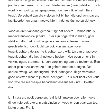
jaar lang aan mee, zijn vrij van Nederlandse (bloed)vlekken. Toch
word ik er nooit op aangesproken, nooit een ‘ik wil mijn fiets
terug’. De schuld aan die vlekken ligt bij hen die opdracht gaven,
faciliteerden en eraan meewerkten. Indonesiërs weten dat ook.
Voor vlekken vandaag gemaakt ligt dat anders. Democratie is
medeverantwoordelijkheid. En er zijn nogal wat vlekken, gore
vlekken. Als toekomstige generaties erover lezen in onze
geschiedenis, hoop ik dat ze ook kunnen lezen over
tegenkrachten, de zachte krachten zo u wilt. En dan graag over
tegenkrachten die het tij gekeerd hebben. Nog even en er zijn
verkiezingen, stemmen is een verplichting aan de toekomst. Een
ander geluid zullen we zelf ten gehore moeten brengen. Niet
schreeuwerig, wel indringend. Heel indringend. Ik ga verdraaid
goed opletten waar mijn stem heengaat. Er is niet heel veel keus
voor wie die menselijke benadering essentieel vindt. Opletten
dus!
En intussen, nooit vergeten: laat je blij maken door alle mooie
dingen die ook overal plaatsvinden en voeg er een paar aan toe.
Lieve groet, Frank