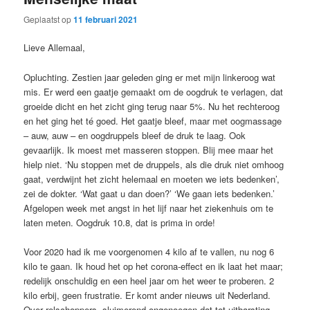
Geplaatst op
11 februari 2021
Lieve Allemaal,
Opluchting. Zestien jaar geleden ging er met mijn linkeroog wat
mis. Er werd een gaatje gemaakt om de oogdruk te verlagen, dat
groeide dicht en het zicht ging terug naar 5%. Nu het rechteroog
en het ging het té goed. Het gaatje bleef, maar met oogmassage
– auw, auw – en oogdruppels bleef de druk te laag. Ook
gevaarlijk. Ik moest met masseren stoppen. Blij mee maar het
hielp niet. ‘Nu stoppen met de druppels, als die druk niet omhoog
gaat, verdwijnt het zicht helemaal en moeten we iets bedenken’,
zei de dokter. ‘Wat gaat u dan doen?’ ‘We gaan iets bedenken.’
Afgelopen week met angst in het lijf naar het ziekenhuis om te
laten meten. Oogdruk 10.8, dat is prima in orde!
Voor 2020 had ik me voorgenomen 4 kilo af te vallen, nu nog 6
kilo te gaan. Ik houd het op het corona-effect en ik laat het maar;
redelijk onschuldig en een heel jaar om het weer te proberen. 2
kilo erbij, geen frustratie. Er komt ander nieuws uit Nederland.
Over relschoppers, sluimerend ongenoegen dat tot uitbarsting