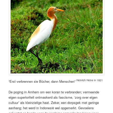
Heinrich Heine in 1821
“Erst verbrennen sie Bücher, dann Menschen”
De poging in Arnhem om een koran te verbranden; vermeende
eigen superioriteit ontmaskerd als fascisme, ‘zorg over eigen
cultuur’ als kleinzielige haat. Zeker, een dorpsgek met geringe
aanhang; het werd in Indonesië wel opgemerkt. Gevoelens