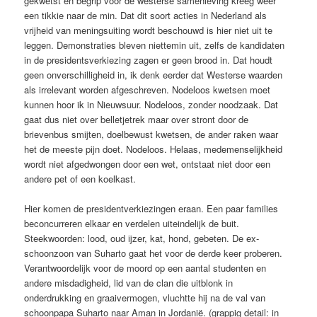
gekwetst en begrip voor de westerse samenleving kreeg weer
een tikkie naar de min. Dat dit soort acties in Nederland als
vrijheid van meningsuiting wordt beschouwd is hier niet uit te
leggen. Demonstraties bleven niettemin uit, zelfs de kandidaten
in de presidentsverkiezing zagen er geen brood in. Dat houdt
geen onverschilligheid in, ik denk eerder dat Westerse waarden
als irrelevant worden afgeschreven. Nodeloos kwetsen moet
kunnen hoor ik in Nieuwsuur. Nodeloos, zonder noodzaak. Dat
gaat dus niet over belletjetrek maar over stront door de
brievenbus smijten, doelbewust kwetsen, de ander raken waar
het de meeste pijn doet. Nodeloos. Helaas, medemenselijkheid
wordt niet afgedwongen door een wet, ontstaat niet door een
andere pet of een koelkast.
Hier komen de presidentverkiezingen eraan. Een paar families
beconcurreren elkaar en verdelen uiteindelijk de buit.
Steekwoorden: lood, oud ijzer, kat, hond, gebeten. De ex-
schoonzoon van Suharto gaat het voor de derde keer proberen.
Verantwoordelijk voor de moord op een aantal studenten en
andere misdadigheid, lid van de clan die uitblonk in
onderdrukking en graaivermogen, vluchtte hij na de val van
schoonpapa Suharto naar Aman in Jordanië. (grappig detail: in