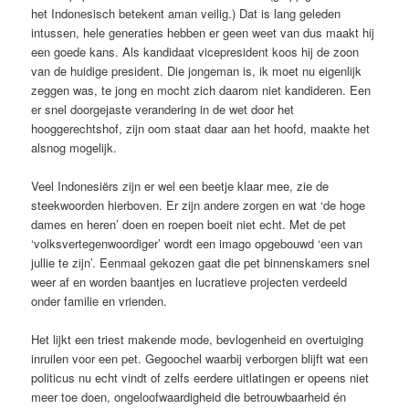
het Indonesisch betekent aman veilig.) Dat is lang geleden
intussen, hele generaties hebben er geen weet van dus maakt hij
een goede kans. Als kandidaat vicepresident koos hij de zoon
van de huidige president. Die jongeman is, ik moet nu eigenlijk
zeggen was, te jong en mocht zich daarom niet kandideren. Een
er snel doorgejaste verandering in de wet door het
hooggerechtshof, zijn oom staat daar aan het hoofd, maakte het
alsnog mogelijk.
Veel Indonesiërs zijn er wel een beetje klaar mee, zie de
steekwoorden hierboven. Er zijn andere zorgen en wat ‘de hoge
dames en heren’ doen en roepen boeit niet echt. Met de pet
‘volksvertegenwoordiger’ wordt een imago opgebouwd ‘een van
jullie te zijn’. Eenmaal gekozen gaat die pet binnenskamers snel
weer af en worden baantjes en lucratieve projecten verdeeld
onder familie en vrienden.
Het lijkt een triest makende mode, bevlogenheid en overtuiging
inruilen voor een pet. Gegoochel waarbij verborgen blijft wat een
politicus nu echt vindt of zelfs eerdere uitlatingen er opeens niet
meer toe doen, ongeloofwaardigheid die betrouwbaarheid én