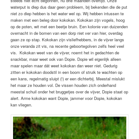
steeds niet echt begonnen, nu drie maanden overtijd. Onze
waterput is diep dus daar geen probleem, bij bekenden die de put
niet zo diep hebben is het water wel op. Wij hebben intussen te
maken met een beleg door kokokan. Kokokan zijn vogels, hoog
op de poten, wit met een beetje bruin. Een kolonie van duizenden
overnacht in de bomen van een dorp niet ver van hier, overdag
gaan ze op stap. Kokokan zijn visliefhebbers, in de vijver langs
onze veranda zit vis, na recente geboortegolven zelfs heel veel
vis. Kokokan weet van de vijver, noemt het in gedachten de
snackbar, maar weet ook van Dopie. Dopie wil eigenlijk alleen
maar spelen maar dát weet kokokan dan weer niet. Gedurig
zitten er kokokan doodstil in een boom of struik te wachten op
een kans, regelmatig sluipt (!) er een dichterbij. Meestal mislukt
het maar ze houden vol. De vissen houden zich onderhand
meestal schuil onder het bruggetjes over de vijver, Dopie staat op
alert. Arme kokokan want Dopie, jammer voor Dopie, kokokan
kan vliegen.