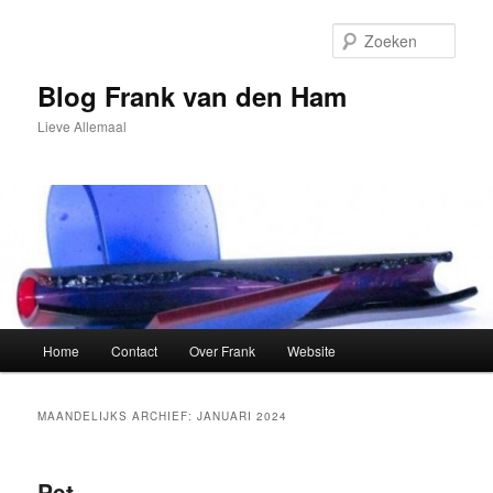
Spring
Spring
naar
naar
Zoek
de
de
primaire
secundaire
Blog Frank van den Ham
inhoud
inhoud
Lieve Allemaal
Hoofdmenu
Home
Contact
Over Frank
Website
MAANDELIJKS ARCHIEF:
JANUARI 2024
Pet