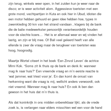
zijn terug, winkels weer open, in het zuiden kun je weer naar de
disco; er is weer activiteit alom. Aggessieve toeristen met een
grote mond, vechtpartijen in Kuta en ook hier in Ubud, idioten die
een motor hebben gehuurd en geen idee hebben hoe, types in
zwemkleding 30 km van het strand vandaan , klagers bij de bank
die de balie medewerkster persoonlijk verantwoordelijk houden
voor de slechte koers… Het is er allemaal weer en wij vinden het
lastig, en zijn er blij mee. Of Bali veel geleerd heeft van alle
ellende is zeer de vraag maar de terugkeer van toeristen was
hoog, hoognodig.
Maartje Wortel citeert in het boek ‘Een Zinvol Leven’ de actrice
Mimi Kok. “Soms zit ik thuis op de bank en denk ik: wanneer
mag ik naar huis?” Een vreemde vraag en m’n eerste reactie is
‘wat jammer, wat triest voor je’. En dan komt de onrust van
herkenning want die vraag is mij, wellicht anders verwoordt, ook
niet vreemd. Wanneer mag ik naar huis? En ook ik ben dan
gewoon in het huis dat m’n thuis is.
Als dat koninkrijk in ons midden onbereikbaar lijkt, als de vrede
zoek is, is verlangen naar elders misschien wel een voor de hand