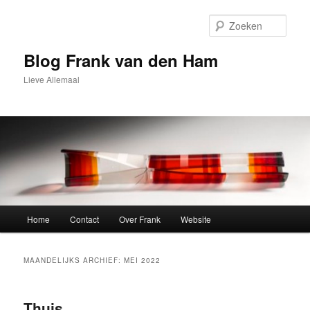
Spring
Spring
naar
naar
Zoek
de
de
primaire
secundaire
Blog Frank van den Ham
inhoud
inhoud
Lieve Allemaal
Hoofdmenu
Home
Contact
Over Frank
Website
MAANDELIJKS ARCHIEF:
MEI 2022
Thuis