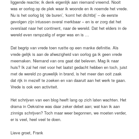
liggende reactie; ik denk eigenlijk aan niemand vreemd. Nooit
was er oorlog op de plek waar ik woonde en ik noemde het vrede.
Nu is het oorlog bij ‘de buren’, ‘komt het dichtbij’ – de eerste
gevolgen zijn intussen overal merkbaar – en is er zorg dat het
overslaat naar het continent, naar de wereld. Dat het elders in de
wereld even rampzalig of erger was en is …
Dat begrip van vrede toen rustte op een manke definitie. Als
vrede gelijk is aan de afwezigheid van oorlog ga ik geen vrede
meemaken. Niemand van ons gaat dat beleven. Mag ik naar
huis? Ik zal het niet voor het laatst gedacht hebben en toch, juist
met de wereld zo gruwelijk in brand, is het meer dan ooit zaak
dat rijk in mezelf te zoeken en van daaruit aan het werk te gaan.
Vrede is ook een activiteit.
Het schrijven van een blog heeft lang op zich laten wachten. Het
drama in Oekraïne was daar zeker debet aan; wat kan ik aan
zinnigs schrijven? Toch maar weer begonnen, we moeten verder,
er is veel, heel veel te doen.
Lieve groet, Frank