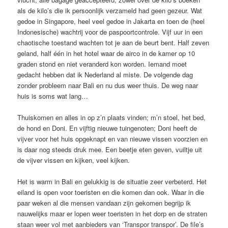
als de kilo’s die ik persoonlijk verzameld had geen gezeur. Wat
gedoe in Singapore, heel veel gedoe in Jakarta en toen de (heel
Indonesische) wachtrij voor de paspoortcontrole. Vijf uur in een
chaotische toestand wachten tot je aan de beurt bent. Half zeven
geland, half één in het hotel waar de airco in de kamer op 10
graden stond en niet veranderd kon worden. Iemand moet
gedacht hebben dat ik Nederland al miste. De volgende dag
zonder probleem naar Bali en nu dus weer thuis. De weg naar
huis is soms wat lang…
Thuiskomen en alles in op z’n plaats vinden; m’n stoel, het bed,
de hond en Doni. En vijftig nieuwe tuingenoten; Doni heeft de
vijver voor het huis opgeknapt en van nieuwe vissen voorzien en
is daar nog steeds druk mee. Een beetje eten geven, vuiltje uit
de vijver vissen en kijken, veel kijken.
Het is warm in Bali en gelukkig is de situatie zeer verbeterd. Het
eiland is open voor toeristen en die komen dan ook. Waar in die
paar weken al die mensen vandaan zijn gekomen begrijp ik
nauwelijks maar er lopen weer toeristen in het dorp en de straten
staan weer vol met aanbieders van ‘Transpor transpor’. De file’s