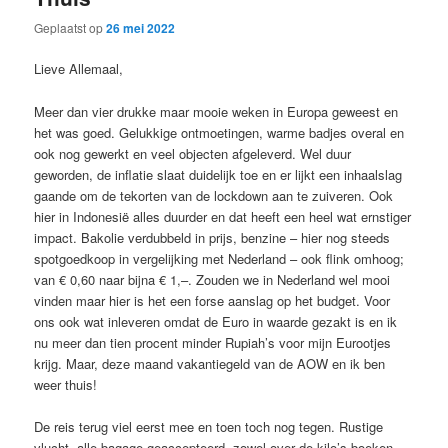
Geplaatst op
26 mei 2022
Lieve Allemaal,
Meer dan vier drukke maar mooie weken in Europa geweest en
het was goed. Gelukkige ontmoetingen, warme badjes overal en
ook nog gewerkt en veel objecten afgeleverd. Wel duur
geworden, de inflatie slaat duidelijk toe en er lijkt een inhaalslag
gaande om de tekorten van de lockdown aan te zuiveren. Ook
hier in Indonesië alles duurder en dat heeft een heel wat ernstiger
impact. Bakolie verdubbeld in prijs, benzine – hier nog steeds
spotgoedkoop in vergelijking met Nederland – ook flink omhoog;
van € 0,60 naar bijna € 1,–. Zouden we in Nederland wel mooi
vinden maar hier is het een forse aanslag op het budget. Voor
ons ook wat inleveren omdat de Euro in waarde gezakt is en ik
nu meer dan tien procent minder Rupiah’s voor mijn Eurootjes
krijg. Maar, deze maand vakantiegeld van de AOW en ik ben
weer thuis!
De reis terug viel eerst mee en toen toch nog tegen. Rustige
vlucht, alle bagage geaccepteerd, zowel over de kilo’s boeken