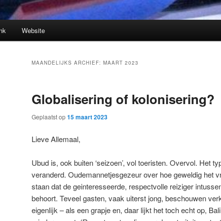
nk
Website
MAANDELIJKS ARCHIEF:
MAART 2023
Globalisering of kolonisering?
Geplaatst op
15 maart 2023
Lieve Allemaal,
Ubud is, ook buiten ‘seizoen’, vol toeristen. Overvol. Het typ
veranderd. Oudemannetjesgezeur over hoe geweldig het vro
staan dat de geinteresseerde, respectvolle reiziger intusse
behoort. Teveel gasten, vaak uiterst jong, beschouwen verk
eigenlijk – als een grapje en, daar lijkt het toch echt op, 