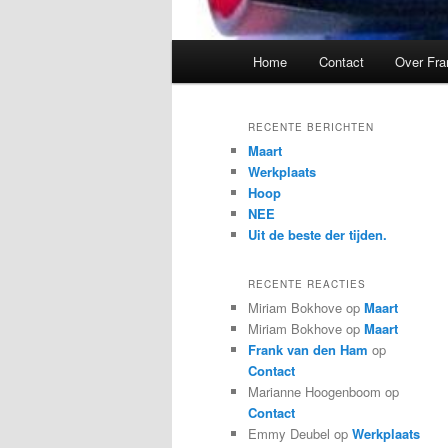
Hoofdmenu
Home
Contact
Over Fra
RECENTE BERICHTEN
Maart
Werkplaats
Hoop
NEE
Uit de beste der tijden.
RECENTE REACTIES
Miriam Bokhove
op
Maart
Miriam Bokhove
op
Maart
Frank van den Ham
op
Contact
Marianne Hoogenboom
op
Contact
Emmy Deubel
op
Werkplaats