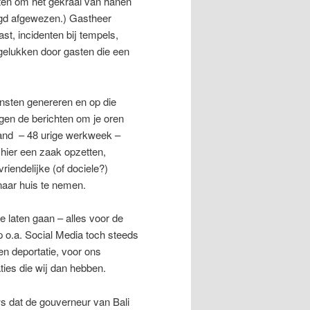
pten om het gekraai van hanen
gd afgewezen.) Gastheer
st, incidenten bij tempels,
ngelukken door gasten die een
ensten genereren en op die
gen de berichten om je oren
aand – 48 urige werkweek –
 hier een zaak opzetten,
iendelijke (of dociele?)
aar huis te nemen.
te laten gaan – alles voor de
p o.a. Social Media toch steeds
en deportatie, voor ons
ties die wij dan hebben.
ws dat de gouverneur van Bali