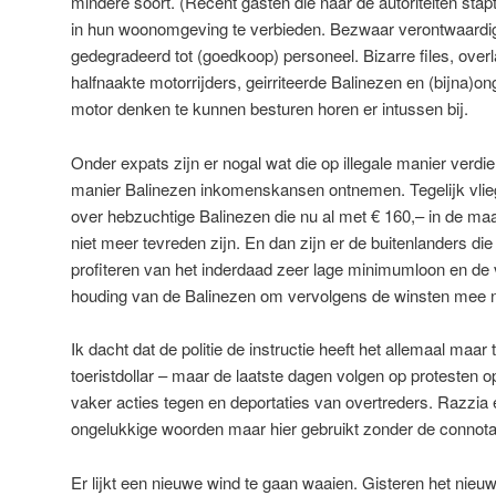
mindere soort. (Recent gasten die naar de autoriteiten sta
in hun woonomgeving te verbieden. Bezwaar verontwaardi
gedegradeerd tot (goedkoop) personeel. Bizarre files, overla
halfnaakte motorrijders, geirriteerde Balinezen en (bijna)o
motor denken te kunnen besturen horen er intussen bij.
Onder expats zijn er nogal wat die op illegale manier verdi
manier Balinezen inkomenskansen ontnemen. Tegelijk vlie
over hebzuchtige Balinezen die nu al met € 160,– in de m
niet meer tevreden zijn. En dan zijn er de buitenlanders die
profiteren van het inderdaad zeer lage minimumloon en de vr
houding van de Balinezen om vervolgens de winsten mee n
Ik dacht dat de politie de instructie heeft het allemaal maar 
toeristdollar – maar de laatste dagen volgen op protesten o
vaker acties tegen en deportaties van overtreders. Razzia 
ongelukkige woorden maar hier gebruikt zonder de connota
Er lijkt een nieuwe wind te gaan waaien. Gisteren het nieu