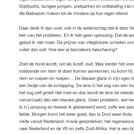
Starbucks, bungee jumpen, pretparken en onttakeling van 
die Balinezen maken tot de mindere op hun eigen eiland.
Daar denk ik dan over, ook in de wetenschap dat ik door hi
ben van het probleem. En ik heb geen oplossing. Dat de wal
geloof ik niet meer. De prijzen van vliegtickets schieten o
voller dan ooit. Hoe leer je bezoekers beschaving?
Zoef de hond wordt, net als ikzelf, oud. Was eerder het voo
voldoende om hem te doen komen aanrennen, nu komt hij 
riem en roepen en roepen… De blauwe glans in zijn ogen bl
een foutje van de schepping. De lens in het oog van een hond
het oog zelf groeit niet mee en dus wordt de lens tot steed
veroorzaakt dan een blauwe glans. Geen probleem, wel heef
is in Lampung en hoewel ik getolereerd word, zelfs wel aard
liefde. Morgen komt het weer goed, dan is Doni weer thuis
visite vanuit Nederland, mooie gesprekken, het regenseizoen 
naar Nederland en de VS en zelfs Zuid-Afrika. Het is een b