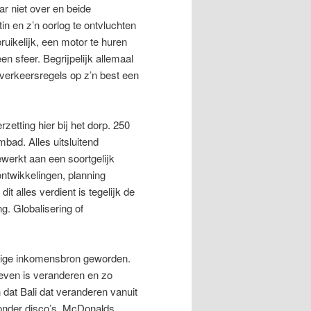
ar niet over en beide
n en z’n oorlog te ontvluchten
bruikelijk, een motor te huren
en sfeer. Begrijpelijk allemaal
n verkeersregels op z’n best een
etting hier bij het dorp. 250
bad. Alles uitsluitend
werkt aan een soortgelijk
 ontwikkelingen, planning
it alles verdient is tegelijk de
g. Globalisering of
iftige inkomensbron geworden.
leven is veranderen en zo
 dat Bali dat veranderen vanuit
zonder disco’s, McDonalds,