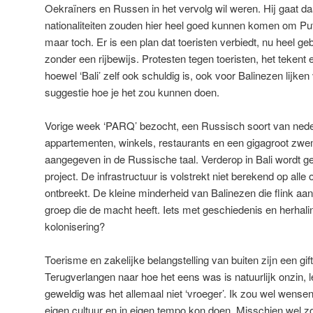
Oekraïners en Russen in het vervolg wil weren. Hij gaat da
nationaliteiten zouden hier heel goed kunnen komen om Puti
maar toch. Er is een plan dat toeristen verbiedt, nu heel ge
zonder een rijbewijs. Protesten tegen toeristen, het tekent e
hoewel ‘Bali’ zelf ook schuldig is, ook voor Balinezen lijke
suggestie hoe je het zou kunnen doen.
Vorige week ‘PARQ’ bezocht, een Russisch soort van nederz
appartementen, winkels, restaurants en een gigagroot zwem
aangegeven in de Russische taal. Verderop in Bali wordt ge
project. De infrastructuur is volstrekt niet berekend op alle
ontbreekt. De kleine minderheid van Balinezen die flink aan d
groep die de macht heeft. Iets met geschiedenis en herhalin
kolonisering?
Toerisme en zakelijke belangstelling van buiten zijn een g
Terugverlangen naar hoe het eens was is natuurlijk onzin, 
geweldig was het allemaal niet ‘vroeger’. Ik zou wel wensen
eigen cultuur en in eigen tempo kon doen. Misschien wel 