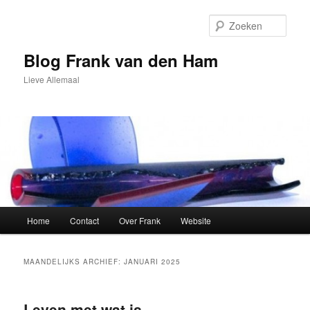
Spring
Spring
naar
naar
Zoek
de
de
primaire
secundaire
Blog Frank van den Ham
inhoud
inhoud
Lieve Allemaal
Hoofdmenu
Home
Contact
Over Frank
Website
MAANDELIJKS ARCHIEF:
JANUARI 2025
Leven met wat is.