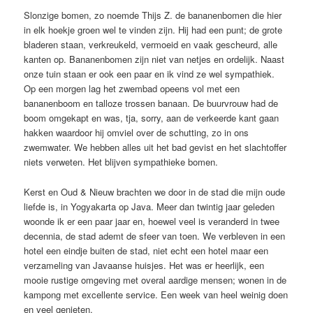
Slonzige bomen, zo noemde Thijs Z. de bananenbomen die hier
in elk hoekje groen wel te vinden zijn. Hij had een punt; de grote
bladeren staan, verkreukeld, vermoeid en vaak gescheurd, alle
kanten op. Bananenbomen zijn niet van netjes en ordelijk. Naast
onze tuin staan er ook een paar en ik vind ze wel sympathiek.
Op een morgen lag het zwembad opeens vol met een
bananenboom en talloze trossen banaan. De buurvrouw had de
boom omgekapt en was, tja, sorry, aan de verkeerde kant gaan
hakken waardoor hij omviel over de schutting, zo in ons
zwemwater. We hebben alles uit het bad gevist en het slachtoffer
niets verweten. Het blijven sympathieke bomen.
Kerst en Oud & Nieuw brachten we door in de stad die mijn oude
liefde is, in Yogyakarta op Java. Meer dan twintig jaar geleden
woonde ik er een paar jaar en, hoewel veel is veranderd in twee
decennia, de stad ademt de sfeer van toen. We verbleven in een
hotel een eindje buiten de stad, niet echt een hotel maar een
verzameling van Javaanse huisjes. Het was er heerlijk, een
mooie rustige omgeving met overal aardige mensen; wonen in de
kampong met excellente service. Een week van heel weinig doen
en veel genieten.