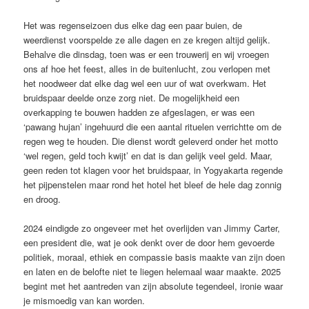
Het was regenseizoen dus elke dag een paar buien, de
weerdienst voorspelde ze alle dagen en ze kregen altijd gelijk.
Behalve die dinsdag, toen was er een trouwerij en wij vroegen
ons af hoe het feest, alles in de buitenlucht, zou verlopen met
het noodweer dat elke dag wel een uur of wat overkwam. Het
bruidspaar deelde onze zorg niet. De mogelijkheid een
overkapping te bouwen hadden ze afgeslagen, er was een
‘pawang hujan’ ingehuurd die een aantal rituelen verrichtte om de
regen weg te houden. Die dienst wordt geleverd onder het motto
‘wel regen, geld toch kwijt’ en dat is dan gelijk veel geld. Maar,
geen reden tot klagen voor het bruidspaar, in Yogyakarta regende
het pijpenstelen maar rond het hotel het bleef de hele dag zonnig
en droog.
2024 eindigde zo ongeveer met het overlijden van Jimmy Carter,
een president die, wat je ook denkt over de door hem gevoerde
politiek, moraal, ethiek en compassie basis maakte van zijn doen
en laten en de belofte niet te liegen helemaal waar maakte. 2025
begint met het aantreden van zijn absolute tegendeel, ironie waar
je mismoedig van kan worden.