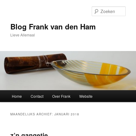
Spring
Spring
naar
naar
Zoek
de
de
primaire
secundaire
Blog Frank van den Ham
inhoud
inhoud
Lieve Allemaal
Hoofdmenu
Home
Contact
Over Frank
Website
MAANDELIJKS ARCHIEF:
JANUARI 2018
z’n gangetje