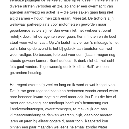
diverse straten verboden en zie, zolang er een overmacht van
agenten aanwezig én actief is – die twee zaken gaan lang niet
altijd samen – houdt men zich eraan. Meestal. De trottoirs zijn
weliswaar parkeerplaats voor motorfietsen geworden maar
geparkeerde auto’s zijn er dan even niet, het verkeer stroomt
redelijk door. Tot de agenten weer gaan; tien minuten en de boel
staat weer vol en vast. Op z’n laatst na vier uur ’s middags is het
puin, later op de avond is het bij gebrek aan toeristen dan wel
weer rustiger. De bussen, te breed voor een rijbaan, mogen nog
steeds gewoon komen. Semi-serieus. Ik denk niet dat het echt
iets gaat worden. Tegenwoordig denk ik ‘dit is Bali’, wel een
gezondere houding.
Het regent overmatig veel en lang en ik word er wat kriegel van.
Dat ik me geen regenseizoen kan herinneren waarin zoveel water
naar beneden kwam zegt niet veel maar ook Ibu Putu die hier al
meer dan zeventig jaar rondloopt heeft zo’n herinnering niet.
Landverschuivingen, overstromingen, te makkelijk om aan
klimaatverandering te denken waarschijnlijk, daarvoor moeten
jaren en jaren bij elkaar opgeteld, maar toch. Kaapstad kon
binnen een paar maanden wel eens helemaal zonder water