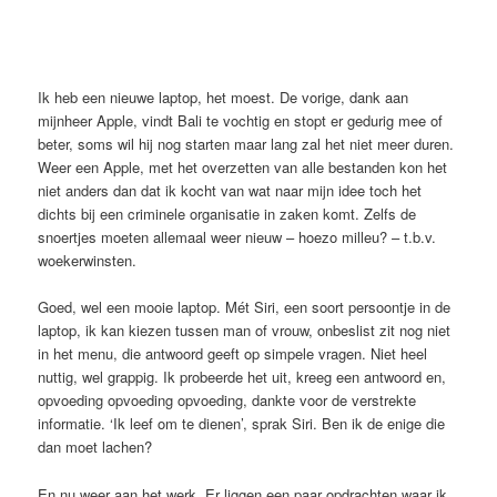
Ik heb een nieuwe laptop, het moest. De vorige, dank aan
mijnheer Apple, vindt Bali te vochtig en stopt er gedurig mee of
beter, soms wil hij nog starten maar lang zal het niet meer duren.
Weer een Apple, met het overzetten van alle bestanden kon het
niet anders dan dat ik kocht van wat naar mijn idee toch het
dichts bij een criminele organisatie in zaken komt. Zelfs de
snoertjes moeten allemaal weer nieuw – hoezo milleu? – t.b.v.
woekerwinsten.
Goed, wel een mooie laptop. Mét Siri, een soort persoontje in de
laptop, ik kan kiezen tussen man of vrouw, onbeslist zit nog niet
in het menu, die antwoord geeft op simpele vragen. Niet heel
nuttig, wel grappig. Ik probeerde het uit, kreeg een antwoord en,
opvoeding opvoeding opvoeding, dankte voor de verstrekte
informatie. ‘Ik leef om te dienen’, sprak Siri. Ben ik de enige die
dan moet lachen?
En nu weer aan het werk. Er liggen een paar opdrachten waar ik