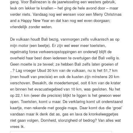
gang. Voor Balinezen is de jaarwisseling een westers gebruik,
leuk om lekker te knallen – het ging de hele avond door – maar
verder niets. Vandaag nog wel wensen voor een Merry Christmas
and a Happy New Year en dat kan nog wel even doorgaan;
vriendelijk zonder weten.
De vulkaan houdt Bali bezig, vanmorgen zelfs vulkanisch as op
mijn motor (een beetje). Er zijn wel weer meer toeristen,
regelmatig forse verkeersopstoppingen en onderwijl blijft de
overheid haar best doen iedereen te overtuigen dat Bali veilig is.
Geen moeite is ze teveel; ze hebben Bali zelfs laten groeien of
..? Lag vroeger Ubud 30 km van de vulkaan, nu is het 51,7 km
(men houdt van precisie) en ook de kusten zijn minstens 20 km
verschoven. Besakih, de moedertempel, ooit 6 km van de krater
en binnen het evacuatiegebied van 10 km, was gesloten. Nu het
op 22,1 km (weer die precisie) blijkt te liggen is het gewoon weer
open. Toeristen, komt u maar. De verklaring komt uit onderstaand
kaartje, men rekende met google maps. Daar komt dus die ‘groei’
vandaan maar ik denk dat as, gas en lava de kronkelweggetjes
niet gaan volgen. Domheid, slonzigheid of bedrog? Van alles wat
vrees ik.