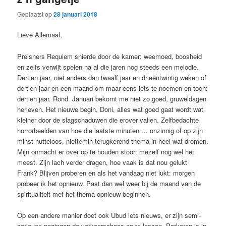
Geplaatst op
28 januari 2018
Lieve Allemaal,
Preisners Requiem snierde door de kamer; weemoed, boosheid
en zelfs verwijt spelen na al die jaren nog steeds een melodie.
Dertien jaar, niet anders dan twaalf jaar en drieëntwintig weken of
dertien jaar en een maand om maar eens iets te noemen en toch:
dertien jaar. Rond. Januari bekomt me niet zo goed, gruweldagen
herleven. Het nieuwe begin, Doni, alles wat goed gaat wordt wat
kleiner door de slagschaduwen die erover vallen. Zelfbedachte
horrorbeelden van hoe die laatste minuten … onzinnig of op zijn
minst nutteloos, niettemin terugkerend thema in heel wat dromen.
Mijn onmacht er over op te houden stoort mezelf nog wel het
meest. Zijn lach verder dragen, hoe vaak is dat nou gelukt
Frank? Blijven proberen en als het vandaag niet lukt: morgen
probeer ik het opnieuw. Past dan wel weer bij de maand van de
spiritualiteit met het thema opnieuw beginnen.
Op een andere manier doet ook Ubud iets nieuws, er zijn semi-
serieuze pogingen de verkeerschaos op te lossen. Parkeren is in