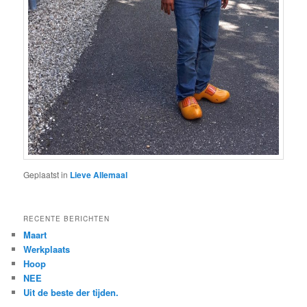
Geplaatst in
Lieve Allemaal
RECENTE BERICHTEN
Maart
Werkplaats
Hoop
NEE
Uit de beste der tijden.