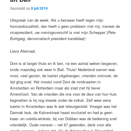
Geplaatst op
9 juli 2019
Uitspraak van de week: Als u bezwaar heeft tegen mijn
homoseksualiteit, dan heeft u geen probleem met mij, meneer de
vicepresident, uw meningsverschil is met mijn Schepper.’
(Pete
Buttigieg, democratisch president kandidaat)
Lieve Allemaal,
Doni is al langer thuis en ik ben, na een aantal weken lesgeven,
sinds maandag ook weer in Bali. Thuis! Nederland samen was
mooi, veel gezien, de toerist uitgehangen, vrienden ontmoet, de
tijd ging snel. Het mooist vond Doni de rondvaarten in
Amsterdam en Rotterdam maar als stad ziet hij liever
Amersfoort. Van de vrienden die ons voor de deur van hun huis
begroetten is hij nog steeds onder de indruk. Zelf weer eens
toerist in Amsterdam was ik wat teleurgesteld. Vroeger was het
Damrak leuk, de Kalverstraat haast exclusief en had je geen
kaas- en nutella-winkels, bij van Dobben was de bediening snel
vriendelijk. Oude mensen – net 67 geworden, dank voor alle
goede wensen – krijgen dat. Op de Königsallee in Düsseldorf