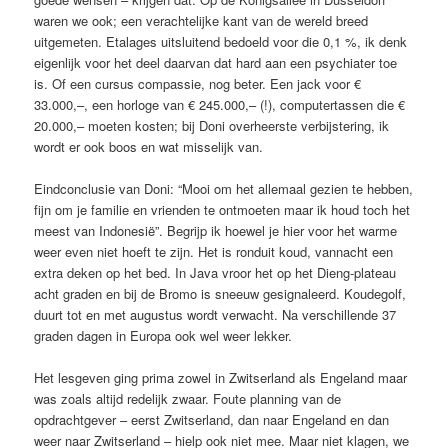
waren we ook; een verachtelijke kant van de wereld breed
uitgemeten. Etalages uitsluitend bedoeld voor die 0,1 %, ik denk
eigenlijk voor het deel daarvan dat hard aan een psychiater toe
is. Of een cursus compassie, nog beter. Een jack voor €
33.000,–, een horloge van € 245.000,– (!), computertassen die €
20.000,– moeten kosten; bij Doni overheerste verbijstering, ik
wordt er ook boos en wat misselijk van.
Eindconclusie van Doni: “Mooi om het allemaal gezien te hebben,
fijn om je familie en vrienden te ontmoeten maar ik houd toch het
meest van Indonesië”. Begrijp ik hoewel je hier voor het warme
weer even niet hoeft te zijn. Het is ronduit koud, vannacht een
extra deken op het bed. In Java vroor het op het Dieng-plateau
acht graden en bij de Bromo is sneeuw gesignaleerd. Koudegolf,
duurt tot en met augustus wordt verwacht. Na verschillende 37
graden dagen in Europa ook wel weer lekker.
Het lesgeven ging prima zowel in Zwitserland als Engeland maar
was zoals altijd redelijk zwaar. Foute planning van de
opdrachtgever – eerst Zwitserland, dan naar Engeland en dan
weer naar Zwitserland – hielp ook niet mee. Maar niet klagen, we