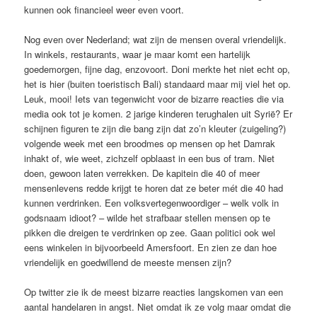
kunnen ook financieel weer even voort.
Nog even over Nederland; wat zijn de mensen overal vriendelijk.
In winkels, restaurants, waar je maar komt een hartelijk
goedemorgen, fijne dag, enzovoort. Doni merkte het niet echt op,
het is hier (buiten toeristisch Bali) standaard maar mij viel het op.
Leuk, mooi! Iets van tegenwicht voor de bizarre reacties die via
media ook tot je komen. 2 jarige kinderen terughalen uit Syrië? Er
schijnen figuren te zijn die bang zijn dat zo’n kleuter (zuigeling?)
volgende week met een broodmes op mensen op het Damrak
inhakt of, wie weet, zichzelf opblaast in een bus of tram. Niet
doen, gewoon laten verrekken. De kapitein die 40 of meer
mensenlevens redde krijgt te horen dat ze beter mét die 40 had
kunnen verdrinken. Een volksvertegenwoordiger – welk volk in
godsnaam idioot? – wilde het strafbaar stellen mensen op te
pikken die dreigen te verdrinken op zee. Gaan politici ook wel
eens winkelen in bijvoorbeeld Amersfoort. En zien ze dan hoe
vriendelijk en goedwillend de meeste mensen zijn?
Op twitter zie ik de meest bizarre reacties langskomen van een
aantal handelaren in angst. Niet omdat ik ze volg maar omdat die